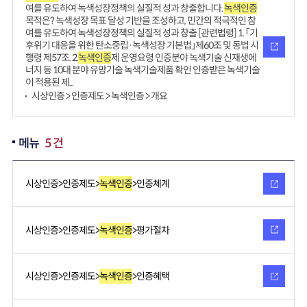
여를 유도하여 녹색성장정책의 실질적 성과 창출합니다.
녹색인증
목적은? 녹색성장 목표 달성 기반을 조성하고, 민간의 적극적인 참
여를 유도하여 녹색성장정책의 실질적 성과 창출 [관련법령] 1. 「기
후위기 대응을 위한 탄소중립·녹색성장 기본법」제60조 및 동법 시
행령 제57조. 2.
녹색인증
제 운영요령 인증분야 녹색기술 신재생에
너지 등 10대 분야 유망기술 녹색기술제품 확인 인증받은 녹색기술
이 적용된 제...
시상인증 > 인증제도 > 녹색인증 > 개요
메뉴
5 건
시상인증>인증제도>
녹색인증
>인증체계
시상인증>인증제도>
녹색인증
>평가절차
시상인증>인증제도>
녹색인증
>인증혜택