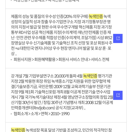
시상인증 > 인증제도 > 녹색인증 > 인증혜택
제품의 성능 및 품질의 우수성 인증(20% 의무구매)
녹색인증
녹색
성장의 실질적 성과 창출 우수기업연구소 지정 과기정통부장관 명
의의 지정서 발급 및 현판 수여 우수연구개발 혁신제품 지정 과기정
통부 RD사업 성공 혁신제품 지정(수의계약) 재난안전제품 인증 재
난·안전 관련 우수제품 적합성 인증(수의계약, 조달가점) 시상 IR52
장영실상 우수 신기술제품 및 기술혁신 조직 선정 및 포상 회원사 추
천 +α 대한민국 엔지니어상 우수 현장 엔지니어 발굴 및 포상 훈·포
상 ...
회원사지원 > 회원혜택활용 > 회원사 서비스 안내 > 서비스 전체
강 개설 7월 기업부설연구소 20,000개 돌파 4월
녹색인증
평가기관
지정 2월 박용현 회장 취임 녹색중소기업 지원을 위한 업무협약 체
결(기술보증기금, 국민은행) 2009 12월 교육과학기술부 전문기관
지정 9월 제1회 기술혁신포럼 개최 8월 이공계 전문기술 연수사업
개시 7월 국가녹색기술대상 제정 4월 영남연구소장협의회 창립 2월
산기협 30년사 발간 / 창립 30주년 기념행사 개최 2008 12월 이공계
인력중개센터(Rndjob.com) 공식 지정(교과부) ...
협회소개 > 소개 > 연혁 > 2010~1990
녹색인증
녹색성장 목표 달성 기반을 조성하고, 민간의 적극적인 참