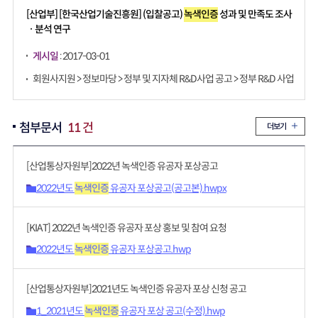
[산업부] [한국산업기술진흥원] (입찰공고)
녹색인증
성과 및 만족도 조사
ㆍ분석 연구
게시일
: 2017-03-01
회원사지원 > 정보마당 > 정부 및 지자체 R&D사업 공고 > 정부 R&D 사업
첨부문서
11 건
더보기
[산업통상자원부]2022년 녹색인증 유공자 포상공고
2022년도
녹색인증
유공자 포상공고(공고본).hwpx
[KIAT] 2022년 녹색인증 유공자 포상 홍보 및 참여 요청
2022년도
녹색인증
유공자 포상공고.hwp
[산업통상자원부]2021년도 녹색인증 유공자 포상 신청 공고
1_2021년도
녹색인증
유공자 포상 공고(수정).hwp