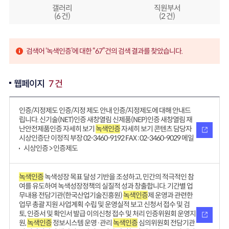
갤러리
직원부서
(6 건)
(2 건)
검색어 ‘녹색인증’에 대한 “67”건의 검색 결과를 찾았습니다.
웹페이지
7 건
인증/지정제도 인증/지정 제도 안내 인증/지정제도에 대해 안내드
립니다. 신기술(NET)인증 새창열림 신제품(NEP)인증 새창열림 재
난안전제품인증 자세히 보기
녹색인증
자세히 보기 콘텐츠 담당자
시상인증단 이정직 부장 02-3460-9192 FAX : 02-3460-9029 메일
시상인증 > 인증제도
녹색인증
녹색성장 목표 달성 기반을 조성하고, 민간의 적극적인 참
여를 유도하여 녹색성장정책의 실질적 성과 창출합니다. 기간별 업
무내용 전담기관(한국산업기술진흥원)
녹색인증
제 운영과 관련한
업무 총괄 지원 사업계획 수립 및 운영실적 보고 신청서 접수 및 검
토, 인증서 및 확인서 발급 이의신청 접수 및 처리 인증위원회 운영지
원,
녹색인증
정보시스템 운영·관리
녹색인증
심의위원회 전담기관