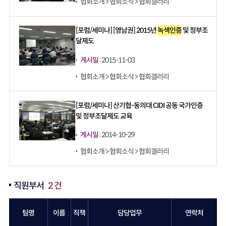
협회소개 > 협회소식 > 협회갤러리
[포럼/세미나] [영남권] 2015년
녹색인증
및 정부조
달제도
게시일
: 2015-11-03
협회소개 > 협회소식 > 협회갤러리
[포럼/세미나] 산기협-동의대 CIDI 공동 국가인증
및 정부조달제도 교육
게시일
: 2014-10-29
협회소개 > 협회소식 > 협회갤러리
직원부서
2 건
팀명
이름
직책
담당업무
연락처