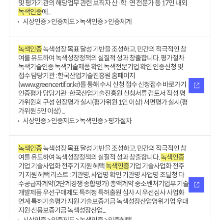
및 평가기관의 해당업무 관련 보직자 산·학·연 전문가 등 17인 내외
녹색인증
에...
시상인증 > 인증제도 > 녹색인증 > 인증체계
녹색인증
녹색성장 목표 달성 기반을 조성하고, 민간의 적극적인 참
여를 유도하여 녹색성장정책의 실질적 성과 창출합니다. 평가절차
녹색기술인증 녹색기술제품 확인 녹색전문기업 확인 인증신청 및
접수 담당기관 : 한국산업기술진흥원 홈페이지
(www.greencertif.or.kr)를 통해 수시 신청 접수 신청접수 바로가기
인증평가 담당기관 : 한국산업기술진흥원 신청서류 검토서 작성 평
가위원회 구성 현장평가 실시(평가위원 1인 이상) 서면평가 실시(평
가위원 5인 이상) ...
시상인증 > 인증제도 > 녹색인증 > 평가절차
녹색인증
녹색성장 목표 달성 기반을 조성하고, 민간의 적극적인 참
여를 유도하여 녹색성장정책의 실질적 성과 창출합니다.
녹색인증
기업 기술사업화 전주기 지원 혜택
녹색인증
기업 기술사업화 전주
기 지원 헤택 리스트 : 기관명, 사업명 확인 기관명 사업명 조달청 다
수공급자계약(2단계경쟁 종합평가) 총액계약 중소벤처기업부 기술
개발제품 우선구매제도 특허청 특허출원 심사 시 우선심사 사업화
연계 특허기술평가 지원 기술보증기금 녹색성장산업영위기업 우대
지원 신용보증기금 녹색성장산업...