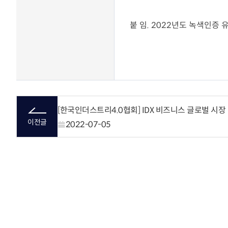
분석 서비스
장영실상 Honors Club
R&D 전문 플랫폼 서비스
붙 임
. 2022
년도 녹색인증 
최신기술동향
기술협력 매칭서비스
발간자료
기술과혁신
정부 및 지자체 R&D사업
공고
유관기관소식
뉴스레터 [알지요]
이전글
2022-07-05