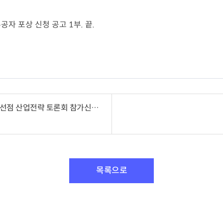
유공자 포상 신청 공고
1
부
.
끝
.
[한국인더스트리4.0협회] IDX 비즈니스 글로벌 시장 선점 산업전략 토론회 참가신청 안내(~7.8(금) 접수 마감)
목록으로