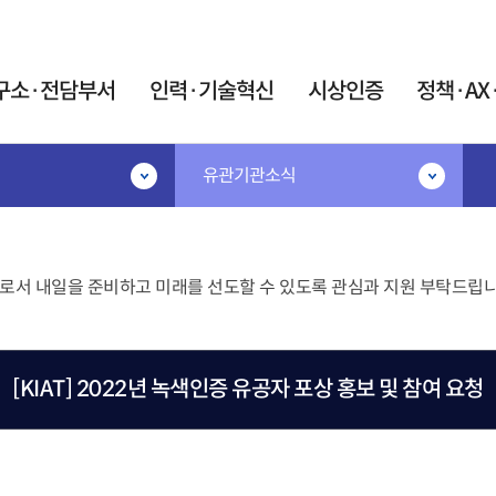
카피라이트로 가기
본문으로 가기
주메뉴로 가기
구소·전담부서
인력·기술혁신
시상인증
정책·AX
유관기관소식
·기술혁신
시상인증
정책·AX·탄소
공고
시상·지정제도
민간R&D협의체
IR52 장영실상
협의체 소개
지원
로서 내일을 준비하고 미래를 선도할 수 있도록 관심과 지원 부탁드립니
대한민국 엔지니어상
협의체 운영
계인력중개센터
우수기업연구소 지정
연구요원제도
AX혁신지원
우수연구개발 혁신제품 지정
원제 활용 사업
AX협의체
[KIAT] 2022년 녹색인증 유공자 포상 홍보 및 참여 요청
술 박사후연구원 산학
미래정보자료실
트 사업
인증제도
트 석·박사 양성사업
탄소중립 K-Tec
신기술(NET)지정
어과학기술인
포럼
신제품(NEP)지정
이음지원