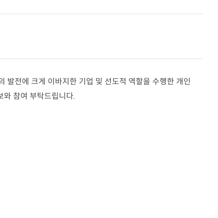
공지사항
협회갤러리
의정상
행사일정
자
언론홍보
회의실 이용안내
주요행사 및 교육
 발전에 크게 이바지한 기업 및 선도적 역할을 수행한 개인
위원회
보와 참여 부탁드립니다
.
정책위원회
터
묻고답하기
30
질의응답(Q&A)
부조리신고센터