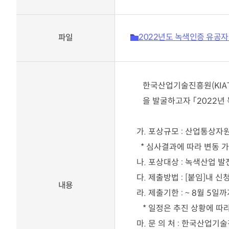
KOITA 교육공작소
고경력
세미나·포럼
신진 
R&D 역량진단
신진·
세미나 포럼안내
2022년도 녹색인증 유공자
파일
바로가기
조찬세미나
기술
기술경영인 하계포럼
기업공
지난행사
연구소 운영교육
운영
한국산업기술진흥
원(KI
교류회
협력
바로가기
을 발굴하고자
「
2022
년
촉진
교류회 설립운영 및 지원
K-H
CTO클럽
관련법령(26.2월 시행)
가
.
포상규모
:
산업통상자
전국연구소장협의회
기업부설연구소등의 연구개
신기술기업협의회
*
심사결과에 따라 변동 
발 지원에 관한 법률
부울경기술경영인협의회
기업투자 매칭
나
.
포상대상
:
녹색산업 발전
충청기술경영인클럽
다
.
제출방법
: [
붙임
]
내 신
우수 기술기업 소개
호남기술경영인클럽
내용
KOITA IR DEMODAY
라
.
제출기한
: ~ 8
월
5
일까
TI클럽
*
일정은 추진 상황에 따라
CEO 클럽
정보마당
대구경북기술경영인협의회
마
.
문 의 처
:
한국산업기술
기업 맞춤형 특허 조사‧