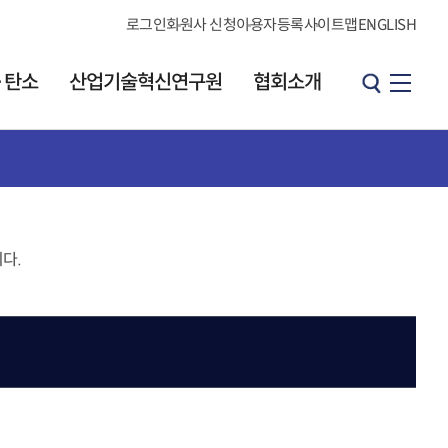
로그인
회원사 신청
이용자등록
사이트맵
ENGLISH
·탄소
산업기술혁신연구원
협회소개
산업기술혁신연구원
협회소개
원장 인사말
소개
인사말
연구원 소개
다.
연혁
발간 자료실
브로셔
CI소개
KOITA 오피니언
조직도·연락처
리더그룹
직원검색
개요
찾아오시는길
h
오피니언 리더 소개
협회소식