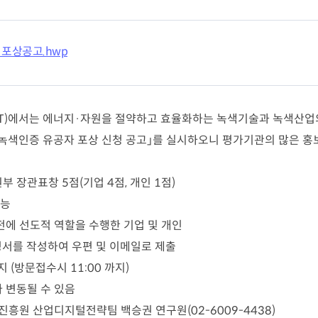
재난안전제품인증
포럼 소개 및 운영
 연구인력 채용지원
녹색인증
연구인력 채용지원
산업기술혁신 
고경력 부실관리 신고
 포상공고.hwp
의정상 소개 및 수상
혁신지원
R&D지원제도
감 원스톱 서비스
조세지원
사업
AT)에서는 에너지
·
자원을 절약하고 효율화하는 녹색기술과 녹색산업의
관세지원
‧융합 과학기술사업화
 녹색인증 유공자 포상 신청 공고
」
를 실시하오니 평가기관의 많은 홍
지원사업
R&D정책소통센
ERO 육성·지원사업
산업기술혁신 20
원부 장관표창
5
점
(
기업
4
점
,
개인
1
점
)
가능
에 선도적 역할을 수행한 기업 및 개인
청서를 작성하여 우편 및 이메일로 제출
지
(
방문접수시
11:00
까지
)
 변동될 수 있음
진흥원 산업디지털전략팀 백승권 연구원
(02-6009-4438)