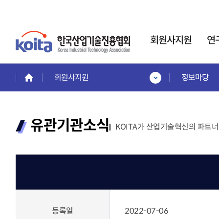
회원사지원
연
회원사지원
정보마당
회원사지원
연구소·전담부서
인력
회원혜택활용
사업
한국산업기술진흥협회는
회원사 서비스 안내
인력
유관기관소식
기업부설연구소
KOITA가 산업기술혁신의 파트너
회원사보기
인정제도 운영을 통해,
이공
회원사 가입안내
기업의 연구개발
전문
제품홍보·기술협력관
활동
을 지원합니다.
계약정
회원협력기술융합클러스터
교육
전략기
프로젝
교육안내
신규설립·변경신고·사
프로젝
교육일정 및 내용
후관리
시니
교육신청
등록일
2022-07-06
경력
바로가기