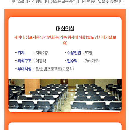
아너스홀에서 진행됩니다. 장소는 교육과정에 따라 변동이 있을 수 있습니다.
대회의실
세미나, 심포지움 및 강연회 등, 각종 행사에 적합
(별도 강사대기실 보
유)
위치
지하2층
수용인원
80명
좌석구조
이동식
현수막
7m(가로)
부대시설
음향, 빔프로젝트(고정식)