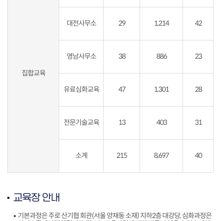
대전사무소
29
1,214
42
영남사무소
38
886
23
집합교육
유료심화교육
47
1,301
28
전문기술교육
13
403
31
소계
215
8,697
40
교육장 안내
기본과정은 주로 산기협 회관(서울 양재동 소재) 지하2층 대강당, 심화과정은