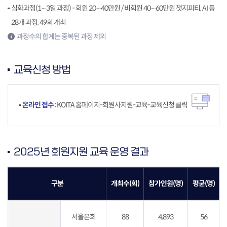
심화과정(1∼3일 과정) - 회원 20∼40만원 / 비회원 40∼60만원 챗지피티, AI 등
28개 과정, 49회 개최
과정수의 합계는 중복된 과정 제외
교육신청 방법
온라인 접수
: KOITA 홈페이지-회원사지원-교육-교육신청 클릭
2025년 회원지원 교육 운영 결과
구분
개최수(회)
참가인원(명)
평균(명)
서울본회
88
4,893
56