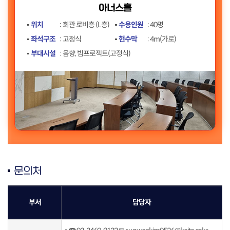
아너스홀
위치
회관 로비층 (L층)
수용인원
40명
좌석구조
고정식
현수막
4m(가로)
부대시설
음향, 빔프로젝트(고정식)
문의처
부서
담당자