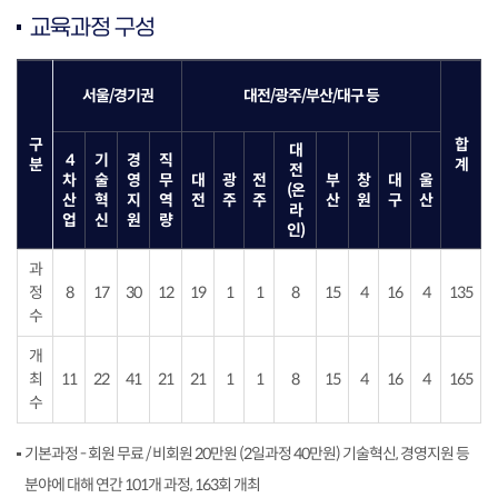
교육과정 구성
서울/경기권
대전/광주/부산/대구 등
구
합
대
4
기
경
직
분
계
전
차
술
영
무
대
광
전
부
창
대
울
(온
산
혁
지
역
전
주
주
산
원
구
산
라
업
신
원
량
인)
과
정
8
17
30
12
19
1
1
8
15
4
16
4
135
수
개
최
11
22
41
21
21
1
1
8
15
4
16
4
165
수
기본과정 - 회원 무료 / 비회원 20만원 (2일과정 40만원) 기술혁신, 경영지원 등
분야에 대해 연간 101개 과정, 163회 개최