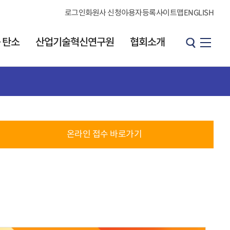
로그인
회원사 신청
이용자등록
사이트맵
ENGLISH
·탄소
산업기술혁신연구원
협회소개
산업기술혁신연구원
협회소개
원장 인사말
소개
인사말
연구원 소개
온라인 접수 바로가기
연혁
발간 자료실
브로셔
CI소개
KOITA 오피니언
조직도·연락처
리더그룹
직원검색
개요
찾아오시는길
h
오피니언 리더 소개
협회소식