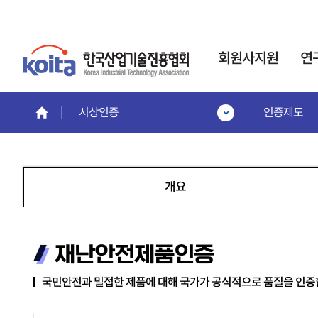
회원사지원
연
시상인증
인증제도
회원사지원
연구소·전담부서
인력
회원혜택활용
사업
한국산업기술진흥협회는
회원사 서비스 안내
인력
기업부설연구소
개요
회원사보기
인정제도 운영을 통해,
이공
회원사 가입안내
기업의 연구개발
전문
제품홍보·기술협력관
활동
을 지원합니다.
계약정
회원협력기술융합클러스터
교육
재난안전제품인증
전략기
프로젝
교육안내
신규설립·변경신고·사
국민안전과 밀접한 제품에 대해 국가가 공식적으로 품질을 인증함
프로젝
교육일정 및 내용
후관리
시니
교육신청
경력
바로가기