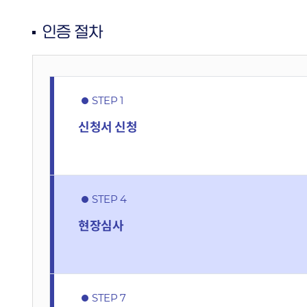
분석 서비스
장영실상 Honors Club
R&D 전문 플랫폼 서비스
인증 절차
최신기술동향
기술협력 매칭서비스
발간자료
기술과혁신
STEP 1
정부 및 지자체 R&D사업
공고
신청서
신청
유관기관소식
뉴스레터 [알지요]
STEP 4
현장심사
STEP 7