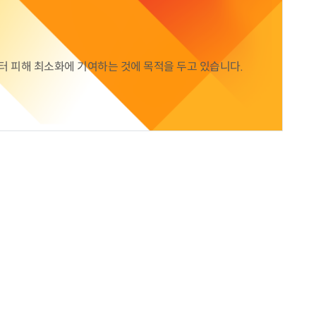
공지사항
협회갤러리
의정상
행사일정
자
언론홍보
 피해 최소화에 기여하는 것에 목적을 두고 있습니다.
회의실 이용안내
주요행사 및 교육
위원회
정책위원회
터
묻고답하기
30
질의응답(Q&A)
부조리신고센터