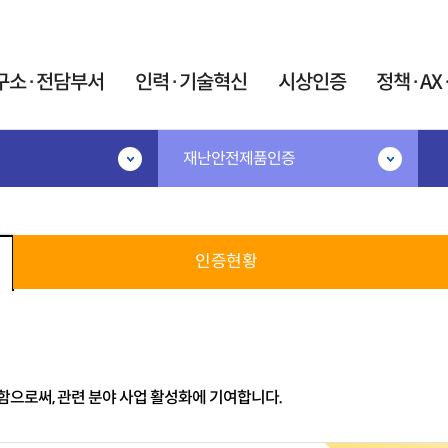
카피라이트로 가기
본문으로 가기
주메뉴로 가기
구소·전담부서
인력·기술혁신
시상인증
정책·AX
재난안전제품인증
·기술혁신
시상인증
정책·AX·탄소
공고
시상·지정제도
민간R&D협의체
IR52 장영실상
협의체 소개
지원
인증현황
대한민국 엔지니어상
협의체 운영
계인력중개센터
우수기업연구소 지정
연구요원제도
AX혁신지원
우수연구개발 혁신제품 지정
원제 활용 사업
AX협의체
술 박사후연구원 산학
미래정보자료실
트 사업
인증제도
으로써, 관련 분야 사업 활성화에 기여합니다.
트 석·박사 양성사업
탄소중립 K-Tec
신기술(NET)지정
어과학기술인
포럼
신제품(NEP)지정
이음지원