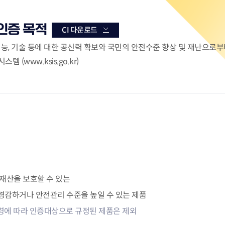
재난안전제품인증
포럼 소개 및 운영
 연구인력 채용지원
녹색인증
연구인력 채용지원
산업기술혁신 
인증 목적
CI 다운로드
고경력 부실관리 신고
의정상 소개 및 수상
능, 기술 등에 대한 공신력 확보와
국민의 안전수준 향상 및 재난으로부터
혁신지원
R&D지원제도
스템 (
www.ksis.go.kr
)
감 원스톱 서비스
조세지원
사업
관세지원
‧융합 과학기술사업화
지원사업
R&D정책소통센
ERO 육성·지원사업
산업기술혁신 20
재산을 보호할 수 있는
경감하거나 안전관리 수준을 높일 수 있는 제품
령에 따라 인증대상으로 규정된 제품은 제외