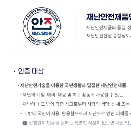
KOITA 교육공작소
고경력
세미나·포럼
신진 
재난안전제품
R&D 역량진단
신진·
세미나 포럼안내
바로가기
재난안전제품의 품질, 성
조찬세미나
기술
기술경영인 하계포럼
재난안전산업 종합정보시
기업공
지난행사
연구소 운영교육
운영
교류회
협력
바로가기
촉진
교류회 설립운영 및 지원
K-H
CTO클럽
인증 대상
관련법령(26.2월 시행)
전국연구소장협의회
기업부설연구소등의 연구개
신기술기업협의회
재난안전기술을 이용한 국민생활과 밀접한 재난안전제품
발 지원에 관한 법률
부울경기술경영인협의회
기업투자 매칭
재난의 예방·대비·대응 및 복구 활동에 사용할 수 있는
충청기술경영인클럽
우수 기술기업 소개
재난이나 그 밖의 각종 사고로부터 사람의 생명·신체 또는 
호남기술경영인클럽
KOITA IR DEMODAY
TI클럽
그 밖에 국민이 사용·활용함으로써 재난으로 인한 피해를 
CEO 클럽
정보마당
신청인이 인증을 원하는 특별한 사정이 없으면 다른 법
대구경북기술경영인협의회
기업 맞춤형 특허 조사‧