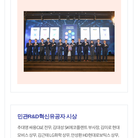
민관R&D혁신유공자 시상
추대영 싸용C&E 전무, 김대성 SK에코플랜트 부사장, 김미로 현대
모비스 상무, 김근태 LG화학 상무, 안성환 HD현대로보틱스 상무,