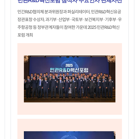
민관R&D혁신포럼 참석자 주요인사 단체사진
민간R&D협의체 분과위원장과 퍼실리테이터, 민관R&D혁신유공
장관표창 수상자, 과기부·산업부·국토부·보건복지부·기후부·우
주항공청 등 정부관계자들이 참여한 가운데 2025 민관R&D혁신
포럼 개최