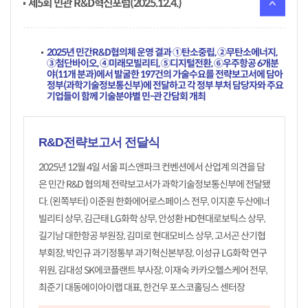
제5회 민관 R&D혁신포럼(2025.12.4.)
2025년 민간R&D협의체 운영 결과 ①탄소중립, ②무탄소에너지,
③첨단바이오, ④미래모빌리티, ⑤디지털전환, ⑥우주항공 6개분
야(11개 분과)에서 발굴한 197건의 가술수요를 전략보고서에 담아
정부(과학기술정보통신부)에 전달하고 각 정부 부처 담당자와 주요
기업들이 함께 기술분야별 민-관 간담회 개최
R&D전략보고서 전달식
2025년 12월 4일 서울 피스앤파크 컨벤션에서 산업계 의견을 담
은 민간 R&D 협의체 전략보고서가 과학기술정보통신부에 전달됐
다. (왼쪽부터) 이준원 한화에어로스페이스 전무, 이지훈 두산에너
빌리티 상무, 김근태 LG화학 상무, 안성환 HD현대로보틱스 상무,
길기남 대한항공 부원장, 김미로 현대모비스 상무, 고서곤 산기협
부회장, 박인규 과기정통부 과기혁신본부장, 이성규 LG화학 연구
위원, 김대성 SK에코플랜트 부사장, 이재숙 카카오헬스케어 전무,
최준기 대동에이아이랩 대표, 한건우 포스코홀딩스 센터장