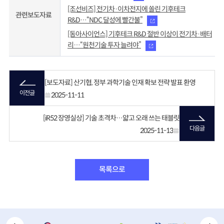
[조선비즈] 전기차·이차전지에 쏠린 기후테크
관련보도자료
R&D…“NDC 달성에 빨간불”
[동아사이언스] 기후테크 R&D 절반 이상이 전기차·배터
리…“원천기술 투자 늘려야”
[보도자료] 산기협, 정부 과학기술 인재 확보 전략 발표 환영
이전글
2025-11-11
[iR52 장영실상] 기술 초격차…얇고 오래 쓰는 태블릿
다음글
2025-11-13
목록으로