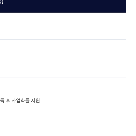
)
공지사항
협회갤러리
의정상
행사일정
자
언론홍보
회의실 이용안내
주요행사 및 교육
위원회
정책위원회
터
묻고답하기
30
질의응답(Q&A)
부조리신고센터
득 후 사업화를 지원