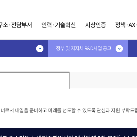
카피라이트로 가기
본문으로 가기
주메뉴로 가기
구소·전담부서
인력·기술혁신
시상인증
정책·AX
정부 및 지자체 R&D사업 공고
·기술혁신
시상인증
정책·AX·탄소
공고
시상·지정제도
민간R&D협의체
IR52 장영실상
협의체 소개
지원
대한민국 엔지니어상
협의체 운영
계인력중개센터
우수기업연구소 지정
연구요원제도
AX혁신지원
우수연구개발 혁신제품 지정
원제 활용 사업
AX협의체
술 박사후연구원 산학
트너로서 내일을 준비하고 미래를 선도할 수 있도록 관심과 지원 부탁드
미래정보자료실
트 사업
인증제도
트 석·박사 양성사업
탄소중립 K-Tec
신기술(NET)지정
어과학기술인
포럼
신제품(NEP)지정
이음지원