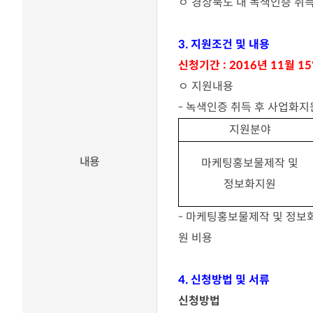
ㅇ
경상북도 내 녹색인증 취
분석 서비스
장영실상 Honors Club
R&D 전문 플랫폼 서비스
3.
지원조건 및 내용
최신기술동향
기술협력 매칭서비스
신청기간
: 2016
년
11
월
15
발간자료
ㅇ
지원내용
기술과혁신
-
녹색인증 취득 후 사업화지
정부 및 지자체 R&D사업
공고
지원분야
유관기관소식
내용
마케팅홍보물제작 및
뉴스레터 [알지요]
정보화지원
-
마케팅홍보물제작 및 정보
원 비용
4.
신청방법 및 서류
신청방법