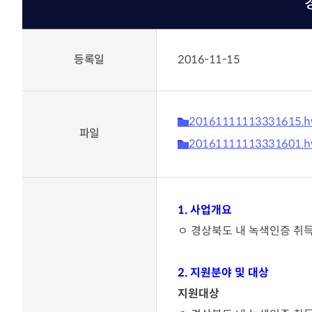
KOITA 교육공작소
고경력
세미나·포럼
신진 
R&D 역량진단
신진·
세미나 포럼안내
등록일
2016-11-15
바로가기
조찬세미나
기술
기술경영인 하계포럼
기업공
지난행사
연구소 운영교육
운영
20161111113331615.
교류회
협력
바로가기
파일
촉진
20161111113331601.
교류회 설립운영 및 지원
K-H
CTO클럽
관련법령(26.2월 시행)
전국연구소장협의회
기업부설연구소등의 연구개
신기술기업협의회
발 지원에 관한 법률
1.
사업개요
부울경기술경영인협의회
기업투자 매칭
ㅇ
경상북도 내 녹색인증 취득
충청기술경영인클럽
우수 기술기업 소개
호남기술경영인클럽
KOITA IR DEMODAY
TI클럽
2.
지원분야 및 대상
CEO 클럽
정보마당
지원대상
대구경북기술경영인협의회
기업 맞춤형 특허 조사‧