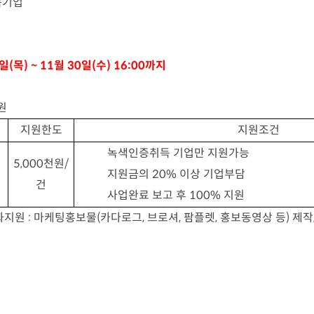
득기업
일
(
목
) ~ 11
월
30
일
(
수
) 16:00
까지
원
지원한도
지원조건
녹색인증취득 기업만 지원가능
5,000
천원
/
지원금의
20%
이상 기업부담
건
사업완료 보고 후
100%
지원
화지원
:
마케팅홍보물
(
카다로그
,
브로셔
,
팜플렛
,
홍보동영상 등
)
제작