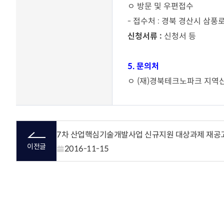
ㅇ
방문 및 우편접수
-
접수처
:
경북 경산시 삼풍
신청서류
:
신청서 등
5.
문의처
ㅇ
(
재
)
경북테크노파크 지역산
7차 산업핵심기술개발사업 신규지원 대상과제 재공고(~
이전글
2016-11-15