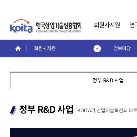
회원사지원
연
회원사지원
정보마당
회원사지원
연구소·전담부서
인력
회원혜택활용
사업
한국산업기술진흥협회는
회원사 서비스 안내
인력
기업부설연구소
정부 R&D 사업
회원사보기
인정제도 운영을 통해,
이공
회원사 가입안내
기업의 연구개발
전문
제품홍보·기술협력관
활동
을 지원합니다.
계약정
회원협력기술융합클러스터
교육
정부 R&D 사업
전략기
KOITA가 산업기술혁신의 파
프로젝
교육안내
신규설립·변경신고·사
프로젝
교육일정 및 내용
후관리
시니
교육신청
경력
바로가기