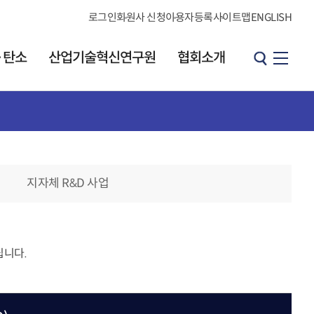
로그인
회원사 신청
이용자등록
사이트맵
ENGLISH
·탄소
산업기술혁신연구원
협회소개
산업기술혁신연구원
협회소개
원장 인사말
소개
인사말
연구원 소개
지자체 R&D 사업
연혁
발간 자료실
브로셔
CI소개
KOITA 오피니언
조직도·연락처
리더그룹
립니다.
직원검색
개요
찾아오시는길
h
오피니언 리더 소개
협회소식