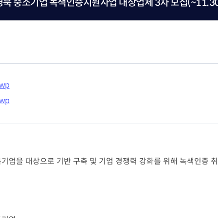
경북 중소기업 녹색인증지원사업 대상업체 3차 모집(~11.30
재난안전제품인증
포럼 소개 및 운영
 연구인력 채용지원
녹색인증
연구인력 채용지원
산업기술혁신 
고경력 부실관리 신고
의정상 소개 및 수상
혁신지원
R&D지원제도
감 원스톱 서비스
조세지원
사업
hwp
관세지원
‧융합 과학기술사업화
지원사업
hwp
R&D정책소통센
ERO 육성·지원사업
산업기술혁신 20
기업을 대상으로 기반 구축 및 기업 경쟁력 강화를 위해 녹색인증 취