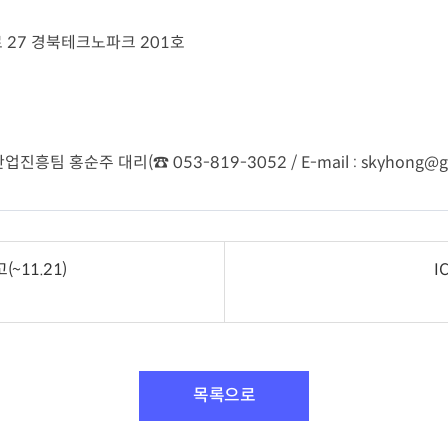
로
27
경북테크노파크
201
호
업진흥팀 홍순주 대리
(
☎
053-819-3052 / E-mail :
skyhong@gb
11.21)
I
목록으로