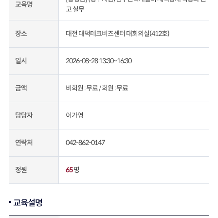
교육명
고 실무
대전 대덕테크비즈센터 대회의실(412호)
장소
2026-08-28 13:30~16:30
일시
비회원 : 무료 /
회원 : 무료
금액
이가영
담당자
042-862-0147
연락처
65
명
정원
교육설명