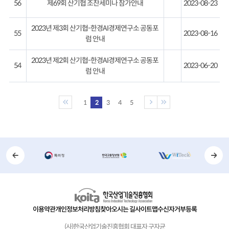
56
제69회 산기협 조찬세미나 참가안내
2023-08-23
2023년 제3회 산기협-한경AI경제연구소 공동포
55
2023-08-16
럼 안내
2023년 제2회 산기협-한경AI경제연구소 공동포
54
2023-06-20
럼 안내
1
2
3
4
5
이용약관
개인정보처리방침
찾아오시는 길
사이트맵
수신자거부등록
(사)한국산업기술진흥협회 대표자 구자균