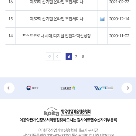
16
제53회 산기협 온라인 조찬세미나
2021-02-23
15
제52회 산기협 온라인 조찬세미나
2020-12-14
14
포스트코로나 시대, 디지털 전환과 혁신성장
2020-11-02
6
7
8
이용약관
개인정보처리방침
찾아오시는 길
사이트맵
수신자거부등록
(사)한국산업기술진흥협회 대표자 구자균
사업자등록번호 220-82-00051 통신판매번호 서초 제09539