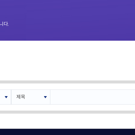
재난안전제품인증
포럼 소개 및 운영
 연구인력 채용지원
녹색인증
연구인력 채용지원
산업기술혁신 
고경력 부실관리 신고
의정상 소개 및 수상
니다.
혁신지원
R&D지원제도
감 원스톱 서비스
조세지원
사업
관세지원
‧융합 과학기술사업화
지원사업
R&D정책소통센
ERO 육성·지원사업
산업기술혁신 20