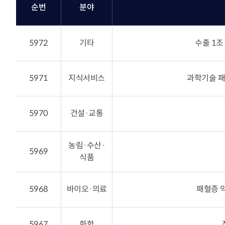
순번
분야
분석 서비스
장영실상 Honors Club
R&D 전문 플랫폼 서비스
최신기술동향
5972
기타
수출 1조
기술협력 매칭서비스
발간자료
기술과혁신
5971
지식서비스
과학기술 패
정부 및 지자체 R&D사업
공고
유관기관소식
5970
건설·교통
뉴스레터 [알지요]
농림·수산·
5969
식품
5968
바이오·의료
패혈증 
5967
화학