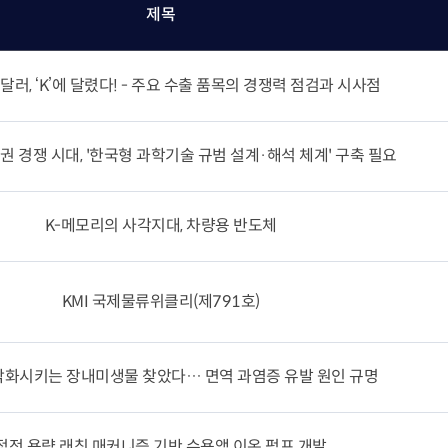
제목
 달러, ‘K’에 달렸다! - 주요 수출 품목의 경쟁력 점검과 시사점
권 경쟁 시대, '한국형 과학기술 규범 설계·해석 체계' 구축 필요
K-메모리의 사각지대, 차량용 반도체
KMI 국제물류위클리(제791호)
악화시키는 장내미생물 찾았다… 면역 과염증 유발 원인 규명
정전 용량 래칫 매커니즘 기반 수용액 이온 펌프 개발