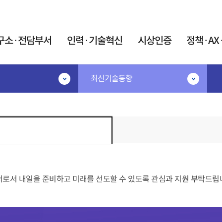
카피라이트로 가기
본문으로 가기
주메뉴로 가기
구소·전담부서
인력·기술혁신
시상인증
정책·AX
최신기술동향
·기술혁신
시상인증
정책·AX·탄소
공고
시상·지정제도
민간R&D협의체
IR52 장영실상
협의체 소개
지원
대한민국 엔지니어상
협의체 운영
계인력중개센터
우수기업연구소 지정
연구요원제도
AX혁신지원
우수연구개발 혁신제품 지정
원제 활용 사업
AX협의체
술 박사후연구원 산학
너로서 내일을 준비하고 미래를 선도할 수 있도록 관심과 지원 부탁드립
미래정보자료실
트 사업
인증제도
트 석·박사 양성사업
탄소중립 K-Tec
신기술(NET)지정
어과학기술인
포럼
신제품(NEP)지정
이음지원