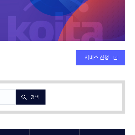
공지사항
협회갤러리
의정상
행사일정
자
언론홍보
회의실 이용안내
주요행사 및 교육
위원회
서비스 신청
정책위원회
터
묻고답하기
30
질의응답(Q&A)
부조리신고센터
검색