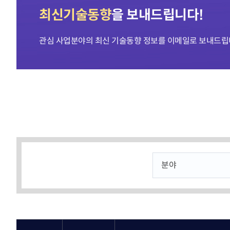
KOITA 교육공작소
고경력
최신기술동향
을 보내드립니다!
세미나·포럼
신진 
R&D 역량진단
신진·
세미나 포럼안내
관심 사업분야의 최신 기술동향 정보를 이메일로 보내드립
바로가기
조찬세미나
기술
기술경영인 하계포럼
기업공
지난행사
연구소 운영교육
운영
교류회
협력
바로가기
촉진
교류회 설립운영 및 지원
K-H
CTO클럽
관련법령(26.2월 시행)
전국연구소장협의회
기업부설연구소등의 연구개
신기술기업협의회
발 지원에 관한 법률
부울경기술경영인협의회
기업투자 매칭
충청기술경영인클럽
우수 기술기업 소개
호남기술경영인클럽
KOITA IR DEMODAY
TI클럽
CEO 클럽
정보마당
대구경북기술경영인협의회
기업 맞춤형 특허 조사‧