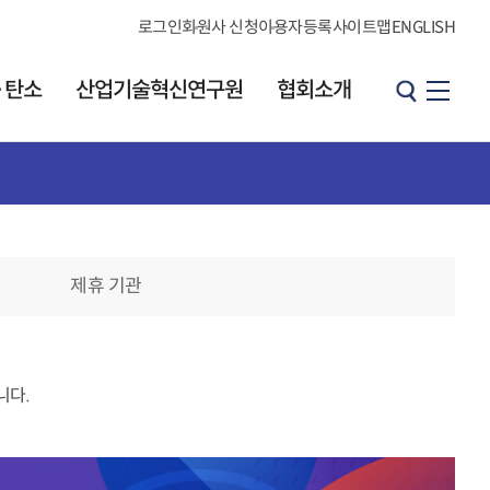
로그인
회원사 신청
이용자등록
사이트맵
ENGLISH
·탄소
산업기술혁신연구원
협회소개
산업기술혁신연구원
협회소개
원장 인사말
소개
인사말
연구원 소개
제휴 기관
연혁
발간 자료실
브로셔
CI소개
KOITA 오피니언
조직도·연락처
리더그룹
니다.
직원검색
개요
찾아오시는길
h
오피니언 리더 소개
협회소식