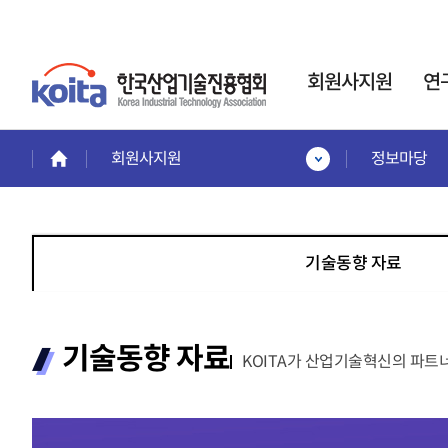
회원사지원
연
회원사지원
정보마당
회원사지원
연구소·전담부서
인력
회원혜택활용
사업
한국산업기술진흥협회는
회원사 서비스 안내
인력
기업부설연구소
기술동향 자료
회원사보기
인정제도 운영을 통해,
이공
회원사 가입안내
기업의 연구개발
전문
제품홍보·기술협력관
활동
을 지원합니다.
계약정
회원협력기술융합클러스터
교육
기술동향 자료
전략기
KOITA가 산업기술혁신의 파트
프로젝
교육안내
신규설립·변경신고·사
프로젝
교육일정 및 내용
후관리
시니
교육신청
경력
바로가기