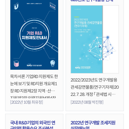
박준기 과장(9074)에게 연락
면물품(연구기자재)
부탁드립니다.
목차서론 기업RD 지원제도 한
2022/2023년도 연구개발용
눈에 보기 및 RD지원 개요제1
관세감면물품(연구기자재)20
장 RD 지원제2장 지역·산학연
22. 7. 28. 개정 「 관세법 시행규
지원제3장 인력지원M제4장
칙」(기획재정부령 제929호)
[2022년 10월 최유정]
[2022년 08월 박진형]
금융지원제5장 인증지원제6
관세법 시행규칙 개정고시(20
장 판로지원책자와 관련된 문
22.7.28 / 기획재정부령 제86
의사항은 전략기획팀 최유정
국내 R&D기업의 외국인 연
2022년 연구개발 조세지원
1호)에 따른 연구개발용 관세
주임에게로 연락부탁드립니
구인력 활용수요 조사분석
실무매뉴얼