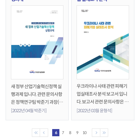
항은 전략기획본부(02-3460-
9040)로 연락주시기 바랍니
다.
우크라이나 사태 관련 피해기
새 정부 산업기술혁신정책 실
업실태조사 분석 보고서 입니
행과제 입니다. 관련 문의사항
다. 보고서 관련 문의사항은 정
은 정책연구팀 박준기 과장(9
책연구팀윤형석 대리(02-346
074)에게 연락부탁드립니다.
[2022년 04월 박준기]
[2022년 03월 윤형석]
0-9035)에게 연락부탁드립니
다.
6
7
8
9
10