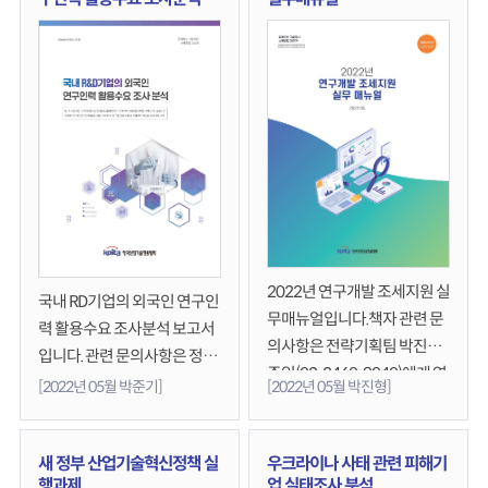
감면 대상물품(46개) 입니다.
다.
주요내용은 다음과 같습니다.
□ 연구개발용 물품 관세감면
제도 개요 ○ 근거법령, 감면신
청, 감면내용, 감면대상, 감면품
목, 감면실적, 감면절차□ 관세
법 시행규칙 개정고시(기획재
정부령 제861호) ○ 개요 - 시
행 일 : 2022년 7월 28일(목) -
고시내용 : 산업기술 연구·개
발 물품으로서 2022년 7월 28
2022년 연구개발 조세지원 실
국내 RD기업의 외국인 연구인
일 이후 수입 신고 되는 46개
무매뉴얼입니다.책자 관련 문
력 활용수요 조사분석 보고서
품목 - 적용기한 : 2022년 7월
의사항은 전략기획팀 박진형
입니다. 관련 문의사항은 정책
28일 ∼ 2022년 개정 시까지
주임(02-3460-9040)에게 연
연구팀 박준기 과장(9074)에
[2022년 05월 박준기]
[2022년 05월 박진형]
○ 연구개발용 관세감면물품
락부탁드립니다.
게 연락부탁드립니다.
(연구기자재) 목록색인(가나
다 순)□ 연구개발용 관세감면
새 정부 산업기술혁신정책 실
우크라이나 사태 관련 피해기
물품(연구기자재) 목록문의사
행과제
업 실태조사 분석