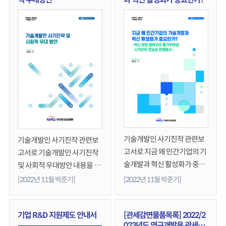
기술개발인 사기진작 관련보
기술개발인 사기진작 관련보
고서로 지금 왜 민간기업의 기
고서로 기술개발인 사기진작
술개발과 혁신 활성화가 중요
및 사회적 우대방안 내용을 담
한가?- 혁신 현장 참여자의 동
았습니다.관련 문의사항은 정
[2022년 11월 박준기]
[2022년 11월 박준기]
기부여와 사기진작 필요성 관
책연구팀 박준기 과장(9074)
점 중심의내용을 담았습니다.
에게 연락부탁드립니다.
관련 문의사항은 정책연구팀
기업 R&D 지원제도 안내서
[관세감면물품목록] 2022/2
023년도 연구개발용 관세감