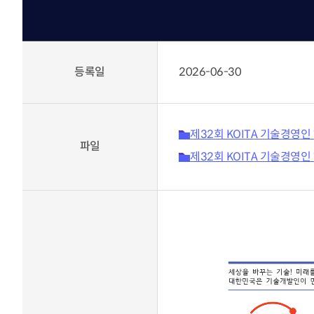
KOITA 교육공작소
고경력
세미나·포럼
신진 
R&D 역량진단
신진·
세미나 포럼안내
바로가기
조찬세미나
등록일
2026-06-30
기술
기술경영인 하계포럼
기업공
지난행사
연구소 운영교육
운영
교류회
협력
바로가기
제32회 KOITA 기술경영인
촉진
파일
교류회 설립운영 및 지원
제32회 KOITA 기술경영인
K-H
CTO클럽
관련법령(26.2월 시행)
전국연구소장협의회
기업부설연구소등의 연구개
신기술기업협의회
발 지원에 관한 법률
부울경기술경영인협의회
기업투자 매칭
충청기술경영인클럽
우수 기술기업 소개
호남기술경영인클럽
KOITA IR DEMODAY
TI클럽
CEO 클럽
정보마당
대구경북기술경영인협의회
기업 맞춤형 특허 조사‧