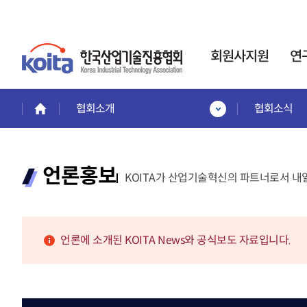
회원사지원
연
협회소개
협회소식
회원사지원
연구소·전담부서
인력
회원혜택활용
사업
한국산업기술진흥협회는
회원사 서비스 안내
인력
언론홍보
기업부설연구소
KOITA가 산업기술혁신의 파트너로서 내
회원사보기
인정제도 운영을 통해,
이공
회원사 가입안내
기업의 연구개발
전문
제품홍보·기술협력관
활동
을 지원합니다.
계약정
회원협력기술융합클러스터
교육
언론에 소개된 KOITA News와 공식보도 자료입니다.
전략기
프로젝
교육안내
신규설립·변경신고·사
프로젝
교육일정 및 내용
후관리
시니
교육신청
경력
바로가기