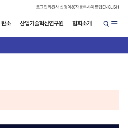
로그인
회원사 신청
이용자등록
사이트맵
ENGLISH
·탄소
산업기술혁신연구원
협회소개
산업기술혁신연구원
협회소개
원장 인사말
소개
인사말
연구원 소개
연혁
발간 자료실
브로셔
CI소개
KOITA 오피니언
조직도·연락처
리더그룹
직원검색
개요
찾아오시는길
h
오피니언 리더 소개
협회소식