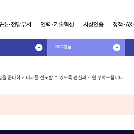
카피라이트로 가기
본문으로 가기
주메뉴로 가기
구소·전담부서
인력·기술혁신
시상인증
정책·AX
언론홍보
·기술혁신
시상인증
정책·AX·탄소
공고
시상·지정제도
민간R&D협의체
IR52 장영실상
협의체 소개
지원
일을 준비하고 미래를 선도할 수 있도록 관심과 지원 부탁드립니다.
대한민국 엔지니어상
협의체 운영
계인력중개센터
우수기업연구소 지정
연구요원제도
AX혁신지원
우수연구개발 혁신제품 지정
원제 활용 사업
AX협의체
술 박사후연구원 산학
미래정보자료실
트 사업
인증제도
트 석·박사 양성사업
탄소중립 K-Tec
신기술(NET)지정
어과학기술인
포럼
신제품(NEP)지정
이음지원