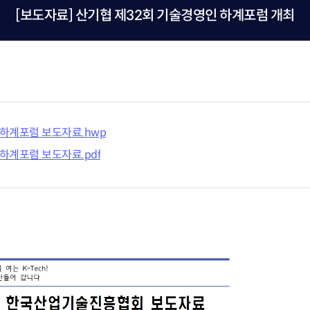
재난안전제품인증
포럼 소개 및 운영
 연구인력 채용지원
[보도자료] 산기협 제32회 기술경영인 하계포럼 개최
녹색인증
연구인력 채용지원
산업기술혁신 
고경력 부실관리 신고
의정상 소개 및 수상
혁신지원
R&D지원제도
감 원스톱 서비스
조세지원
사업
관세지원
‧융합 과학기술사업화
 하계포럼 보도자료.hwp
지원사업
R&D정책소통센
 하계포럼 보도자료.pdf
ERO 육성·지원사업
산업기술혁신 20