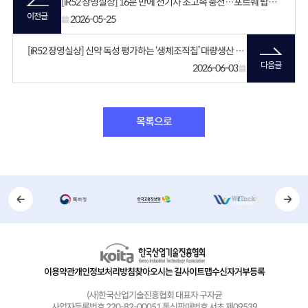
[iR52 장영실상] 16분 만에 전기차 초고속 충전…포르쉐 탑재된 ‘괴물 배터리’
이전글
2026-05-25
[iR52 장영실상] 신약 독성 평가하는 ‘생체조직칩’ 대량생산 길 열어
다음글
2026-06-03
목록으로
이용약관
개인정보처리방침
찾아오시는 길
사이트맵
수신자거부등록
(사)한국산업기술진흥협회 대표자 구자균
사업자등록번호 220-82-00051 통신판매번호 서초 제09539