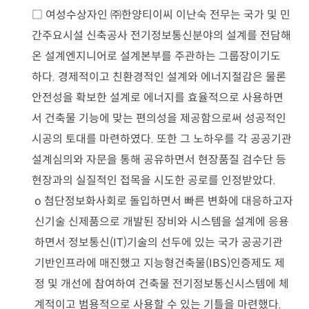
□
여성수상자인
㈜
한양티이씨 이난숙 전무는 국가 및 민
간주요시설 신축공사 전기정보통신분야의 설계를 전담해
온 설계엔지니어로 설계본부를 주관하는 그룹장이기도
하다
.
경제적이고 친환경적인 설계와 에너지절감은 물론
안전성을 확보한 설계로 에너지를 효율적으로 사용하면
서 건축물 기능에 맞는 편의성을 제공함으로써 성공적인
시공의 토대를 마련하였다
.
또한 그 노하우를 각 공공기관
설계심의와 자문을 통해 공유하면서 현장품질 검수단 등
현장과의 실질적인 접목을 시도한 공로를 인정받았다
.
o
첨단정보화사회로 돌입하면서 빠른 변화에 대응하고자
신기술 신제품으로 개발된 장비와 시스템을 설계에 응용
하면서 정보통신
(IT)
기술의 선두에 있는 국가 공공기관
기반인프라에 매진했고 지능형건축물
(IBS)
인증제도 제
정 및 개선에 참여하여 건축물 전기정보통신시스템에 체
계적이고 범용적으로 사용할 수 있는 기틀을 마련했다
.