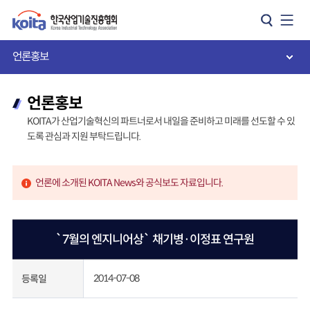
카피라이트로 가기
본문으로 가기
주메뉴로 가기
언론홍보
언론홍보
KOITA가 산업기술혁신의 파트너로서 내일을 준비하고 미래를 선도할 수 있
도록 관심과 지원 부탁드립니다.
언론에 소개된 KOITA News와 공식보도 자료입니다.
`7월의 엔지니어상` 채기병·이정표 연구원
2014-07-08
등록일