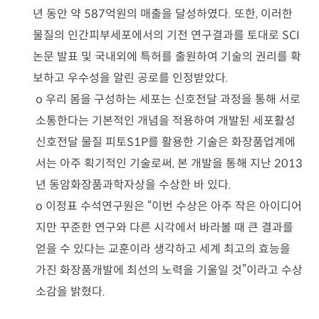
년 동안 약
587
억원의 매출을 달성하였다
.
또한
,
이러한
물질의 인간피부세포에서의 기전 연구결과를 토대로
SCI
논문 발표 및 국내외에 특허를 출원하여 기술의 권리를 확
보하고 우수성을 알린 공로를 인정받았다
.
o
우리 몸을 구성하는 세포는 신호전달 과정을 통해 서로
소통한다는 기본적인 개념을 적용하여 개발된 세포활성
신호전달 물질 피토
S1P
를 활용한 기술은 화장품업계에
서는 아주 획기적인 기술로써
,
본 개발을 통해 지난
2013
년 동암화장품과학자상을 수상한 바 있다
.
o
이정표 수석연구원은
“
이번 수상은 아주 작은 아이디어
지만 꾸준한 연구와 다른 시각에서 바라볼 때 큰 결과를
얻을 수 있다는 교훈이라 생각하고 세계 최고의 효능을
가진 화장품개발에 최선의 노력을 기울일 것
”
이라고 수상
소감을 밝혔다
.