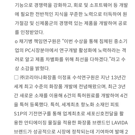
기능으로 경쟁력을 강화하고
,
회로 및 소프트웨어 등 개발
에 필요한 전반적인 지식을 꾸준한 노력으로 터득하여 원
가절감 및 신제품군의 경쟁력 있는 제품을 개발하여 공로
를 인정받았다
.
o
채기병 책임연구원은
“
이번 수상을 통해 침체된 중소기
업의
PC
시장분야에서 연구개발 활성화에 노력하라는 격
려로 알고 제품 차별화를 위해 최선을 다하겠다
.”
라고 수
상 소감을 밝혔다
.
□ ㈜
코리아나화장품 이정표 수석연구원은 지난
13
년간
세계 최고 수준의 화장품 개발에 전념해왔으며
,
최근
3
년
간 새로운 소재를 이용해
6
건의 특허원료를 개발하여
4
건
을 특허 등록했다
.
특히
,
세계최초 항노화 소재인 피토
S1P
의 기전연구를 통해 업계최초로 세포신호전달을 활
용한 안티에이징 물질을 적용한 화장품 브랜드인
LAVIDA
브랜드가 성공적으로 시장에 정착되는데 기여하여 발매
2