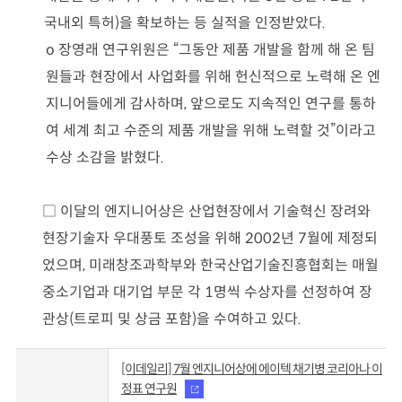
국내외 특허
)
을 확보하는 등 실적을 인정받았다
.
o
장영래 연구위원은
“
그동안 제품 개발을 함께 해 온 팀
원들과 현장에서 사업화를 위해 헌신적으로 노력해 온 엔
지니어들에게 감사하며
,
앞으로도 지속적인 연구를 통하
여 세계 최고 수준의 제품 개발을 위해 노력할 것
”
이라고
수상 소감을 밝혔다
.
□
이달의 엔지니어상은 산업현장에서 기술혁신 장려와
현장기술자 우대풍토 조성을 위해
2002
년
7
월에 제정되
었으며
,
미래창조과학부와 한국산업기술진흥협회는 매월
중소기업과 대기업 부문 각
1
명씩 수상자를 선정하여 장
관상
(
트로피 및 상금 포함
)
을 수여하고 있다
.
[이데일리] 7월 엔지니어상에 에이텍 채기병 코리아나 이
정표 연구원