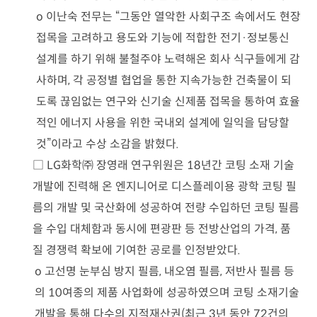
o
이난숙 전무는
“
그동안 열악한 사회구조 속에서도 현장
접목을 고려하고 용도와 기능에 적합한 전기
·
정보통신
설계를 하기 위해 불철주야 노력해온 회사 식구들에게 감
사하며
,
각 공정별 협업을 통한 지속가능한 건축물이 되
도록 끊임없는 연구와 신기술 신제품 접목을 통하여 효율
적인 에너지 사용을 위한 국내외 설계에 일익을 담당할
것
”
이라고 수상 소감을 밝혔다
.
□
LG
화학
㈜
장영래 연구위원은
18
년간 코팅 소재 기술
개발에 진력해 온 엔지니어로 디스플레이용 광학 코팅 필
름의 개발 및 국산화에 성공하여 전량 수입하던 코팅 필름
을 수입 대체함과 동시에 편광판 등 전방산업의 가격
,
품
질 경쟁력 확보에 기여한 공로를 인정받았다
.
o
고선명 눈부심 방지 필름
,
내오염 필름
,
저반사 필름 등
의
10
여종의 제품 사업화에 성공하였으며 코팅 소재기술
개발을 통해 다수의 지적재산권
(
최근
3
년 동안
72
건의