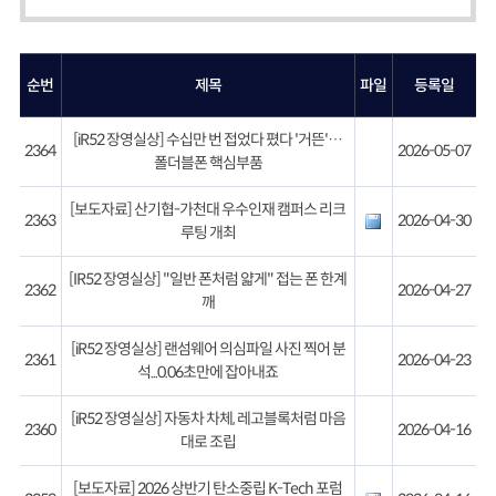
순번
제목
파일
등록일
[iR52 장영실상] 수십만 번 접었다 폈다 '거뜬'…
2364
2026-05-07
폴더블폰 핵심부품
[보도자료] 산기협-가천대 우수인재 캠퍼스 리크
2363
2026-04-30
루팅 개최
[IR52 장영실상] "일반 폰처럼 얇게" 접는 폰 한계
2362
2026-04-27
깨
[iR52 장영실상] 랜섬웨어 의심파일 사진 찍어 분
2361
2026-04-23
석...0.06초만에 잡아내죠
[iR52 장영실상] 자동차 차체, 레고블록처럼 마음
2360
2026-04-16
대로 조립
[보도자료] 2026 상반기 탄소중립 K-Tech 포럼