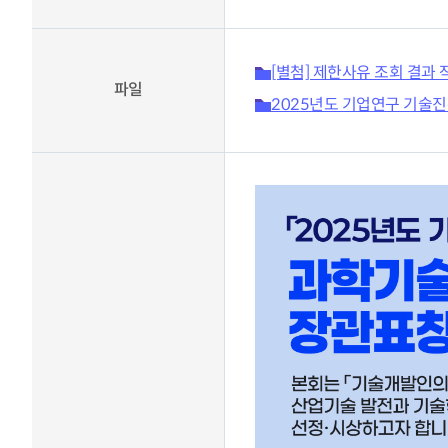
KOITA 교육공작소
고경력
세미나·포럼
신진 
R&D 역량진단
신진·
세미나 포럼안내
[별첨] 제한사유 조회 결과 
파일
바로가기
조찬세미나
2025년도 기업연구 기술진흥
기술
기술경영인 하계포럼
기업공
지난행사
연구소 운영교육
운영
교류회
협력
바로가기
촉진
교류회 설립운영 및 지원
K-H
CTO클럽
관련법령(26.2월 시행)
전국연구소장협의회
기업부설연구소등의 연구개
신기술기업협의회
발 지원에 관한 법률
부울경기술경영인협의회
기업투자 매칭
충청기술경영인클럽
우수 기술기업 소개
호남기술경영인클럽
KOITA IR DEMODAY
TI클럽
CEO 클럽
정보마당
대구경북기술경영인협의회
기업 맞춤형 특허 조사‧