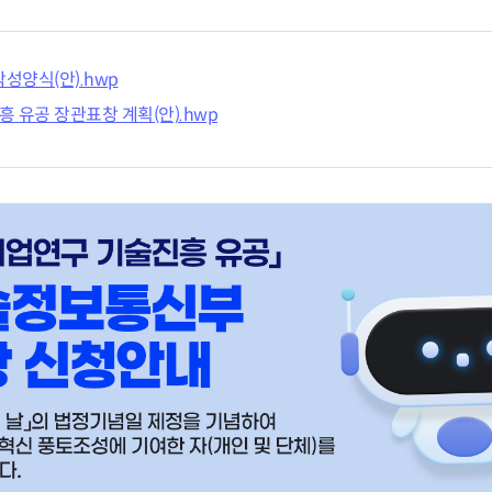
재난안전제품인증
포럼 소개 및 운영
 연구인력 채용지원
녹색인증
연구인력 채용지원
산업기술혁신 
고경력 부실관리 신고
작성양식(안).hwp
의정상 소개 및 수상
 유공 장관표창 계획(안).hwp
혁신지원
R&D지원제도
감 원스톱 서비스
조세지원
사업
관세지원
‧융합 과학기술사업화
지원사업
R&D정책소통센
ERO 육성·지원사업
산업기술혁신 20