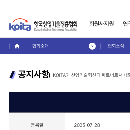
회원사지원
연
협회소개
협회소식
회원사지원
연구소·전담부서
인력
회원혜택활용
사업
한국산업기술진흥협회는
회원사 서비스 안내
인력
공지사항
기업부설연구소
KOITA가 산업기술혁신의 파트너로서 내
회원사보기
인정제도 운영을 통해,
이공
회원사 가입안내
기업의 연구개발
전문
제품홍보·기술협력관
활동
을 지원합니다.
계약정
회원협력기술융합클러스터
교육
전략기
프로젝
교육안내
신규설립·변경신고·사
프로젝
교육일정 및 내용
후관리
시니
교육신청
등록일
2025-07-28
경력
바로가기