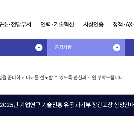
카피라이트로 가기
본문으로 가기
주메뉴로 가기
구소·전담부서
인력·기술혁신
시상인증
정책·AX
공지사항
·기술혁신
시상인증
정책·AX·탄소
공고
시상·지정제도
민간R&D협의체
IR52 장영실상
협의체 소개
지원
일을 준비하고 미래를 선도할 수 있도록 관심과 지원 부탁드립니다.
대한민국 엔지니어상
협의체 운영
계인력중개센터
우수기업연구소 지정
연구요원제도
AX혁신지원
우수연구개발 혁신제품 지정
원제 활용 사업
AX협의체
2025년 기업연구 기술진흥 유공 과기부 장관표창 신청안
술 박사후연구원 산학
미래정보자료실
트 사업
인증제도
트 석·박사 양성사업
탄소중립 K-Tec
신기술(NET)지정
어과학기술인
포럼
신제품(NEP)지정
이음지원