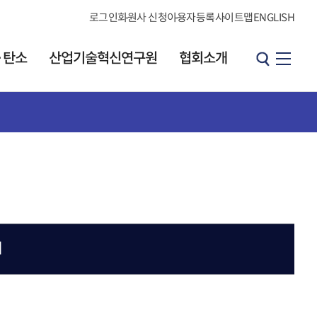
로그인
회원사 신청
이용자등록
사이트맵
ENGLISH
·탄소
산업기술혁신연구원
협회소개
산업기술혁신연구원
협회소개
원장 인사말
소개
인사말
연구원 소개
연혁
발간 자료실
브로셔
CI소개
KOITA 오피니언
조직도·연락처
리더그룹
내
직원검색
개요
찾아오시는길
h
오피니언 리더 소개
협회소식