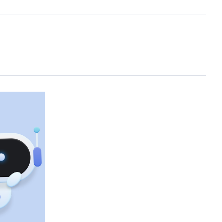
공지사항
협회갤러리
의정상
행사일정
자
언론홍보
회의실 이용안내
주요행사 및 교육
위원회
정책위원회
터
묻고답하기
30
질의응답(Q&A)
부조리신고센터