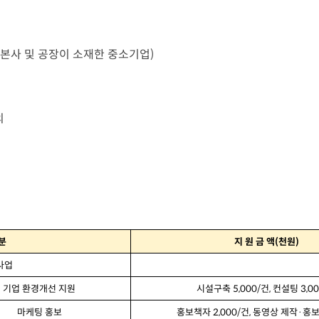
(본사 및 공장이 소재한 중소기업)
외
분
지
원
금
액
(
천원
)
사업
기업
환경개선
지원
시설구축
5,000/
건
,
컨설팅
3,00
마케팅
홍보
홍보책자
2,000/
건
,
동영상
제작
·
홍