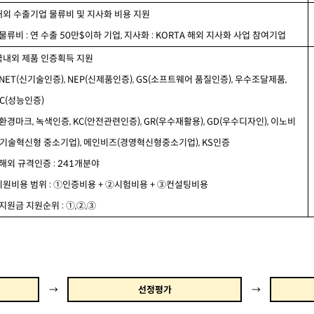
해외
수출기업
물류비
및
지사화
비용
지원
물류비
:
연
수출
50
만
$
이하
기업
,
지사화
: KORTA
해외
지사화
사업
참여기업
국내외
제품
인증획득
지원
NET(
신기술인증
), NEP(
신제품인증
), GS(
소프트웨어
품질인증
),
우수조달제품
,
C(
성능인증
)
환경마크
,
녹색인증
, KC(
안전관련인증
), GR(
우수재활용
), GD(
우수디자인
),
이노비
기술혁신형
중소기업
),
메인비즈
(
경영혁신형중소기업
), KS
인증
해외
규격인증
: 241
개분야
지원비용
범위
:
①
인증비용
+
②
시험비용
+
③
컨설팅비용
지원금
지원순위
:
①
,
②
,
③
→
선정평가
→