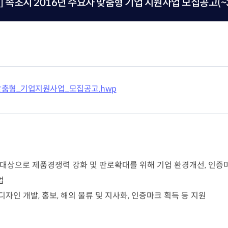
] 속초시 2016년 수요자 맞춤형 기업 지원사업 모집공고(~3
재난안전제품인증
포럼 소개 및 운영
 연구인력 채용지원
녹색인증
연구인력 채용지원
산업기술혁신 
고경력 부실관리 신고
의정상 소개 및 수상
혁신지원
R&D지원제도
감 원스톱 서비스
조세지원
사업
맞춤형_기업지원사업_모집공고.hwp
관세지원
‧융합 과학기술사업화
지원사업
R&D정책소통센
ERO 육성·지원사업
산업기술혁신 20
대상으로 제품경쟁력 강화 및 판로확대를 위해 기업 환경개선, 인증마
업
자인 개발, 홍보, 해외 물류 및 지사화, 인증마크 획득 등 지원