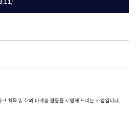
.11)
공지사항
협회갤러리
의정상
행사일정
자
언론홍보
회의실 이용안내
주요행사 및 교육
위원회
정책위원회
터
묻고답하기
30
질의응답(Q&A)
부조리신고센터
크 획득 및 해외 마케팅 활동을 지원해 드리는 사업입니다.