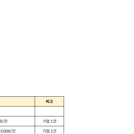
비고
0/
건
기업
1
건
보
5,000/
건
기업
1
건