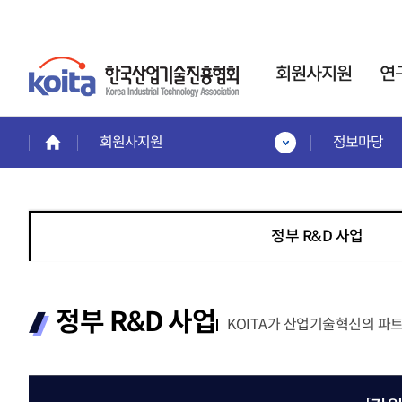
회원사지원
연
회원사지원
정보마당
회원사지원
연구소·전담부서
인력
회원혜택활용
사업
한국산업기술진흥협회는
회원사 서비스 안내
인력
기업부설연구소
정부 R&D 사업
회원사보기
인정제도 운영을 통해,
이공
회원사 가입안내
기업의 연구개발
전문
제품홍보·기술협력관
활동
을 지원합니다.
계약정
회원협력기술융합클러스터
교육
정부 R&D 사업
전략기
KOITA가 산업기술혁신의 파
프로젝
교육안내
신규설립·변경신고·사
프로젝
교육일정 및 내용
후관리
시니
교육신청
경력
바로가기