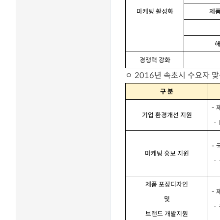
마케팅
활성화
제
경쟁력
강화
ㅇ 2016년 속초시 수요자 
구
분
-
기업
환경개선
지원
ㆍ
-
마케팅
홍보
지원
ㆍ
제품
포장디자인
-
및
ㆍ
브랜드
개발지원