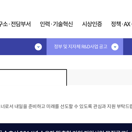
카피라이트로 가기
본문으로 가기
주메뉴로 가기
구소·전담부서
인력·기술혁신
시상인증
정책·AX
정부 및 지자체 R&D사업 공고
·기술혁신
시상인증
정책·AX·탄소
공고
시상·지정제도
민간R&D협의체
IR52 장영실상
협의체 소개
지원
대한민국 엔지니어상
협의체 운영
계인력중개센터
우수기업연구소 지정
연구요원제도
AX혁신지원
우수연구개발 혁신제품 지정
원제 활용 사업
AX협의체
술 박사후연구원 산학
트너로서 내일을 준비하고 미래를 선도할 수 있도록 관심과 지원 부탁드
미래정보자료실
트 사업
인증제도
트 석·박사 양성사업
탄소중립 K-Tec
신기술(NET)지정
어과학기술인
포럼
신제품(NEP)지정
이음지원