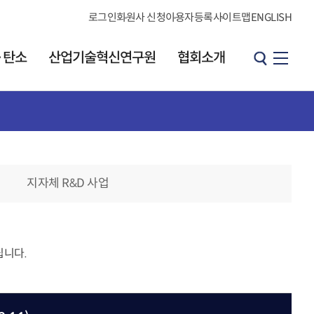
로그인
회원사 신청
이용자등록
사이트맵
ENGLISH
·탄소
산업기술혁신연구원
협회소개
산업기술혁신연구원
협회소개
원장 인사말
소개
인사말
연구원 소개
지자체 R&D 사업
연혁
발간 자료실
브로셔
CI소개
KOITA 오피니언
조직도·연락처
리더그룹
립니다.
직원검색
개요
찾아오시는길
h
오피니언 리더 소개
협회소식