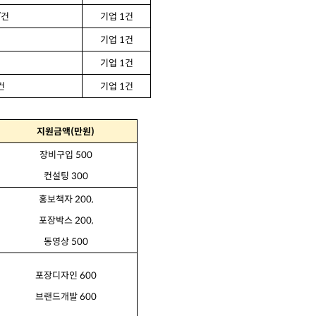
/
건
기업
1
건
기업
1
건
기업
1
건
건
기업
1
건
지원금액
(
만원
)
장비구입
500
컨설팅
300
홍보책자
200,
포장박스
200,
동영상
500
포장디자인
600
브랜드개발
600