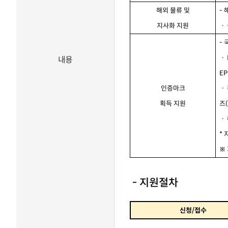
해외
물류
및
-
지사화
지원
ㆍ
-
ㆍ
내용
EP
인증마크
ㆍ
획득
지원
즈
(
ㆍ
*
※
- 지원절차
신청
/
접수