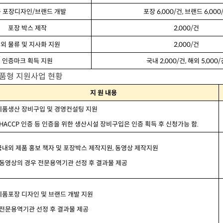
품
포장디자인
/
브랜드
개발
포장
6,000/
건
,
브랜드
6,000
포장
박스
제작
2,000/
건
해외
물류
및
지사화
지원
2,000/
건
인증마크
획득
지원
국내
2,000/
건
,
해외
5,000/
맞품형 지원사업 현황
지
원
내용
제품생산
장비구입
및
경영컨설팅
지원
HACCP
인증
등
인증을
위한
생산시설
장비구입은
인증
획득
후
신청가능
함
.
국내외
제품
홍보
책자
및
포장박스
제작지원
,
동영상
제작지원
동영상의
경우
전문용역기관
선정
후
결과물
제공
제품포장
디자인
및
브랜드
개발
지원
전문용역기관
선정
후
결과물
제공