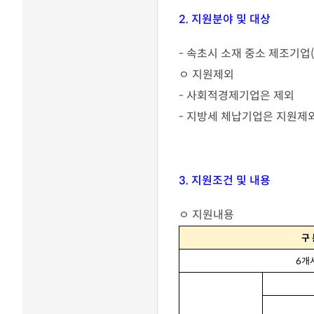
분석 서비스
2. 지원분야 및 대상
장영실상 Honors Club
R&D 전문 플랫폼 서비스
최신기술동향
- 속초시 소재 중소 제조기업
기술협력 매칭서비스
ㅇ 지원제외
발간자료
- 사회적경제기업은 제외
기술과혁신
정부 및 지자체 R&D사업
- 지방세 체납기업은 지원제
공고
유관기관소식
뉴스레터 [알지요]
3. 지원조건 및 내용
ㅇ 지원내용
구
6
개