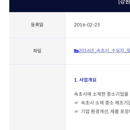
[강원
KOITA 교육공작소
고경력
세미나·포럼
신진 
R&D 역량진단
신진·
세미나 포럼안내
등록일
2016-02-25
바로가기
조찬세미나
기술
기술경영인 하계포럼
기업공
지난행사
연구소 운영교육
운영
2016년_속초시_수요자_
파일
교류회
협력
바로가기
촉진
교류회 설립운영 및 지원
K-H
CTO클럽
관련법령(26.2월 시행)
전국연구소장협의회
기업부설연구소등의 연구개
1. 사업개요
신기술기업협의회
발 지원에 관한 법률
부울경기술경영인협의회
기업투자 매칭
속초시에 소재한 중소기업을 
충청기술경영인클럽
우수 기술기업 소개
☞ 속초시 소재 중소 제조기
호남기술경영인클럽
KOITA IR DEMODAY
TI클럽
☞ 기업 환경개선, 제품 포장디
CEO 클럽
정보마당
대구경북기술경영인협의회
기업 맞춤형 특허 조사‧