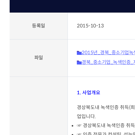
KOITA 교육공작소
고경력
세미나·포럼
신진 
R&D 역량진단
신진·
세미나 포럼안내
등록일
2015-10-13
바로가기
조찬세미나
기술
기술경영인 하계포럼
기업공
지난행사
연구소 운영교육
운영
2015년_경북_중소기업
교류회
협력
바로가기
파일
촉진
경북_중소기업_녹색인증_지
교류회 설립운영 및 지원
K-H
CTO클럽
관련법령(26.2월 시행)
전국연구소장협의회
기업부설연구소등의 연구개
신기술기업협의회
발 지원에 관한 법률
1. 사업개요
부울경기술경영인협의회
기업투자 매칭
충청기술경영인클럽
우수 기술기업 소개
경상북도내 녹색인증 취득(희망
호남기술경영인클럽
KOITA IR DEMODAY
TI클럽
업입니다.
CEO 클럽
정보마당
☞ 경상북도내 녹색인증 취득
대구경북기술경영인협의회
기업 맞춤형 특허 조사‧
☞ 인증 전문가 컨설팅, 성능