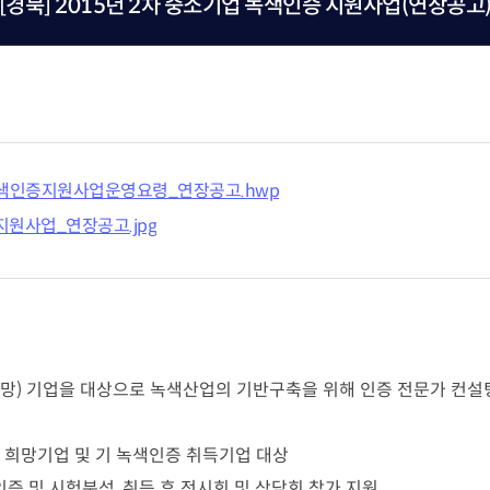
[경북] 2015년 2차 중소기업 녹색인증 지원사업(연장공고
재난안전제품인증
포럼 소개 및 운영
 연구인력 채용지원
녹색인증
연구인력 채용지원
산업기술혁신 
고경력 부실관리 신고
의정상 소개 및 수상
혁신지원
R&D지원제도
감 원스톱 서비스
조세지원
사업
녹색인증지원사업운영요령_연장공고.hwp
관세지원
‧융합 과학기술사업화
지원사업
원사업_연장공고.jpg
R&D정책소통센
ERO 육성·지원사업
산업기술혁신 20
) 기업을 대상으로 녹색산업의 기반구축을 위해 인증 전문가 컨설팅,
 희망기업 및 기 녹색인증 취득기업 대상
인증 및 시험분석, 취득 후 전시회 및 상담회 참가 지원