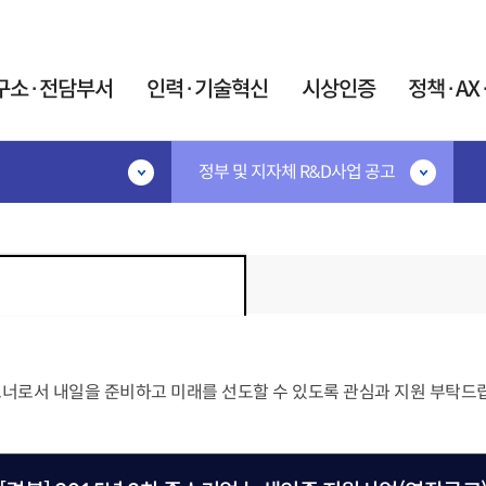
카피라이트로 가기
본문으로 가기
주메뉴로 가기
구소·전담부서
인력·기술혁신
시상인증
정책·AX
정부 및 지자체 R&D사업 공고
·기술혁신
시상인증
정책·AX·탄소
공고
시상·지정제도
민간R&D협의체
IR52 장영실상
협의체 소개
지원
대한민국 엔지니어상
협의체 운영
계인력중개센터
우수기업연구소 지정
연구요원제도
AX혁신지원
우수연구개발 혁신제품 지정
원제 활용 사업
AX협의체
술 박사후연구원 산학
트너로서 내일을 준비하고 미래를 선도할 수 있도록 관심과 지원 부탁드
미래정보자료실
트 사업
인증제도
트 석·박사 양성사업
탄소중립 K-Tec
신기술(NET)지정
어과학기술인
포럼
신제품(NEP)지정
이음지원