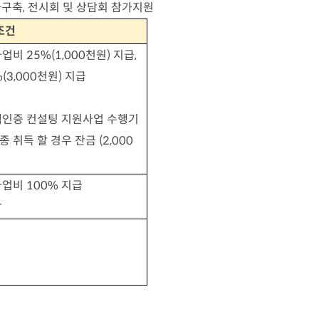
구축, 전시회 및 상담회 참가지원
조건
사업비
25%(1,000
천원
)
지급
,
(3,000
천원
)
지급
인증 컨설팅 지원사업 수행기
종 취득 할 경우 잔금
(2,000
사업비
100%
지급
담