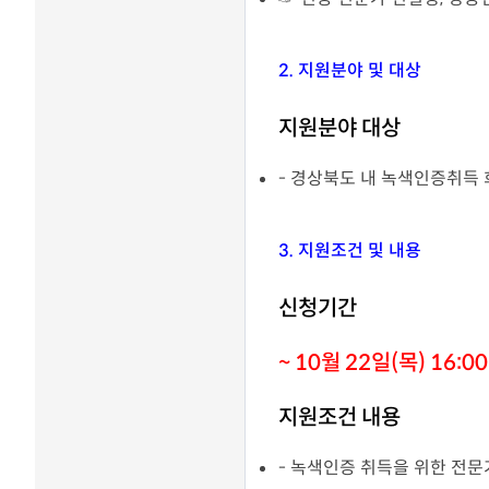
분석 서비스
장영실상 Honors Club
R&D 전문 플랫폼 서비스
2. 지원분야 및 대상
최신기술동향
기술협력 매칭서비스
발간자료
지원분야 대상
기술과혁신
- 경상북도 내 녹색인증취득
정부 및 지자체 R&D사업
공고
유관기관소식
3. 지원조건 및 내용
뉴스레터 [알지요]
신청기간
~ 10월 22일(목) 16:0
지원조건 내용
- 녹색인증 취득을 위한 전