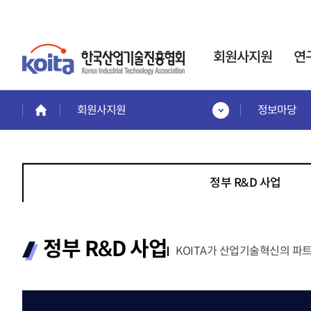
회원사지원
연
회원사지원
정보마당
회원사지원
연구소·전담부서
인력
회원혜택활용
사업
한국산업기술진흥협회는
회원사 서비스 안내
인력
기업부설연구소
정부 R&D 사업
회원사보기
인정제도 운영을 통해,
이공
회원사 가입안내
기업의 연구개발
전문
제품홍보·기술협력관
활동
을 지원합니다.
계약정
회원협력기술융합클러스터
교육
정부 R&D 사업
전략기
KOITA가 산업기술혁신의 파
프로젝
교육안내
신규설립·변경신고·사
프로젝
교육일정 및 내용
후관리
시니
교육신청
경력
바로가기