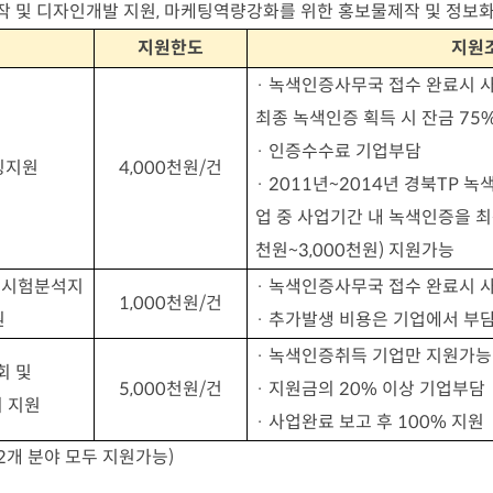
제작 및 디자인개발 지원, 마케팅역량강화를 위한 홍보물제작 및 정보화
지원한도
지원
·
녹색인증사무국 접수 완료시 
최종 녹색인증 획득 시 잔금
75%
·
인증수수료 기업부담
팅지원
4,000
천원
/
건
· 2011
년
~2014
년 경북
TP
녹색
업 중 사업기간 내 녹색인증을 최
천원
~3,000
천원
)
지원가능
 시험분석지
·
녹색인증사무국 접수 완료시 
1,000
천원
/
건
원
·
추가발생 비용은 기업에서 부
·
녹색인증취득 기업만 지원가능
회 및
5,000
천원
/
건
·
지원금의
20%
이상 기업부담
 지원
·
사업완료 보고 후
100%
지원
2개 분야 모두 지원가능)