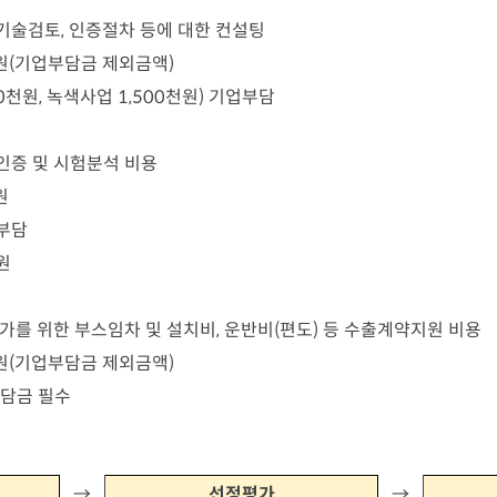
기술검토, 인증절차 등에 대한 컨설팅
지원(기업부담금 제외금액)
0천원, 녹색사업 1,500천원) 기업부담
인증 및 시험분석 비용
원
 부담
원
참가를 위한 부스임차 및 설치비, 운반비(편도) 등 수출계약지원 비용
지원(기업부담금 제외금액)
부담금 필수
→
선정평가
→