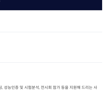
)
공지사항
협회갤러리
의정상
행사일정
자
언론홍보
회의실 이용안내
주요행사 및 교육
위원회
정책위원회
터
묻고답하기
30
질의응답(Q&A)
부조리신고센터
 성능인증 및 시험분석, 전시회 참가 등을 지원해 드리는 사