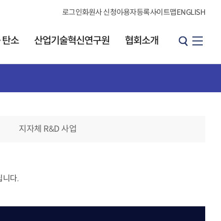
로그인
회원사 신청
이용자등록
사이트맵
ENGLISH
·탄소
산업기술혁신연구원
협회소개
산업기술혁신연구원
협회소개
원장 인사말
소개
인사말
연구원 소개
지자체 R&D 사업
연혁
발간 자료실
브로셔
CI소개
KOITA 오피니언
조직도·연락처
리더그룹
립니다.
직원검색
개요
찾아오시는길
h
오피니언 리더 소개
협회소식