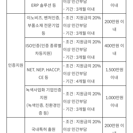
이상 민간부담
ERP
솔루션 등
이내
-
기간
: 3
개월 이내
이노비즈
,
벤처인증
,
-
조건
:
지원금의
20%
200
만원 이
부품소재 전문기업
이상 민간부담
내
등
-
기간
: 3
개월 이내
-
조건
:
지원금의
20%
ISO
인증
(
인증 종류별
400
만원 이
이상 민간부담
차등지원
)
내
-
기간
: 3
개월 이내
인증지원
-
조건
:
지원금의
20%
NET, NEP, HACCP,
1,500
만원
이상 민간부담
CE
등
이내
-
기간
: 4
개월 이내
녹색사업화 기업인증
-
조건
:
지원금의
20%
지원
1,000
만원
이상 민간부담
(
녹색인증
,
친환경인
이내
-
기간
: 3
개월 이내
증 등
)
-
조건
:
지원금의
20%
200
만원 이
국내특허 출원
이상 민간부담