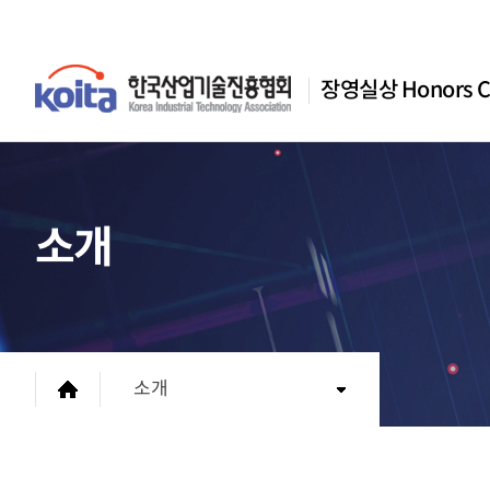
장영실상 Honors C
소개
소개