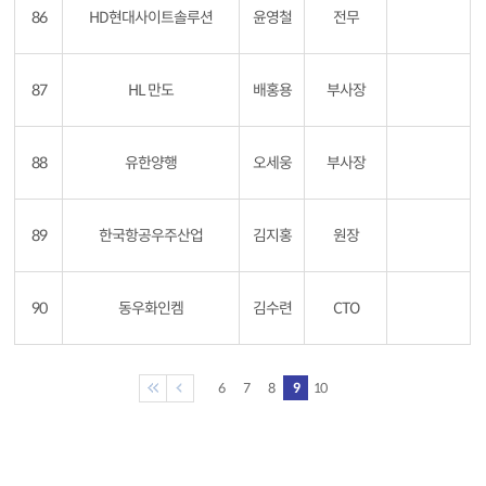
86
HD현대사이트솔루션
윤영철
전무
87
HL 만도
배홍용
부사장
88
유한양행
오세웅
부사장
89
한국항공우주산업
김지홍
원장
90
동우화인켐
김수련
CTO
6
7
8
9
10