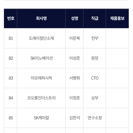
번호
회사명
성명
직급
제품홍보
81
도레이첨단소재
이문복
전무
82
SK이노베이션
이성준
원장
83
아모레퍼시픽
서병휘
CTO
84
코오롱인더스트리
이정준
상무
85
SK케미칼
김한석
연구소장