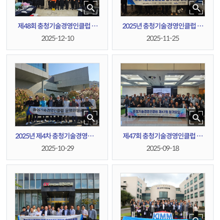
제48회 충청기술경영인클럽 정
2025년 충청기술경영인클럽 신
기(송년)모임
규회원 친선경기
2025-12-10
2025-11-25
2025년 제4차 충청기술경영인클
제47회 충청기술경영인클럽 정
럽 운영위원회
기모임
2025-10-29
2025-09-18