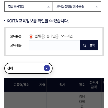
연간 교육일정
교육신청현황 및 수료증
KOITA 교육정보를 확인할 수 있습니다.
전체
온라인
오프라인
교육분류
교육내용
검색
전체
회원사
비
교육명/장소
지역
일시
장소
금액
충남
대학
교