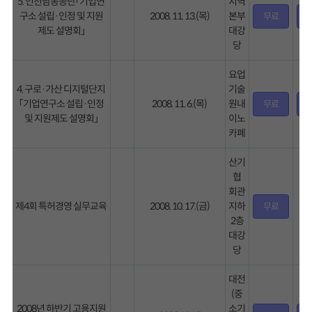
5. 인천남동공단「기업연
지역
구소 설립·인정 및 지원
2008. 11. 13.(목)
본부
무료
제도 설명회」
대강
당
요업
4. 구로·가산 디지털단지
기술
「기업연구소 설립·인정
2008. 11. 6.(목)
원내
무료
및 지원제도 설명회」
이노
카폐
산기
협
회관
제4회 특허경영 실무교육
2008. 10. 17.(금)
지하
무료
2층
대강
당
대전
(중
2008년 하반기 고용지원
소기