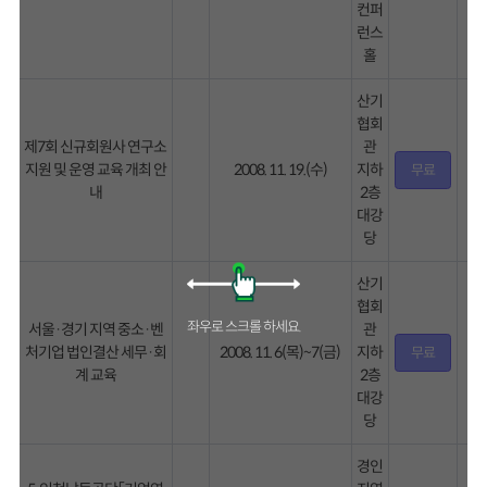
컨퍼
런스
홀
산기
협회
제7회 신규회원사 연구소
관
지원 및 운영 교육 개최 안
2008. 11. 19.(수)
지하
무료
내
2층
대강
당
산기
협회
서울·경기 지역 중소·벤
관
처기업 법인결산 세무·회
2008. 11. 6(목)~7(금)
지하
무료
계 교육
2층
대강
당
경인