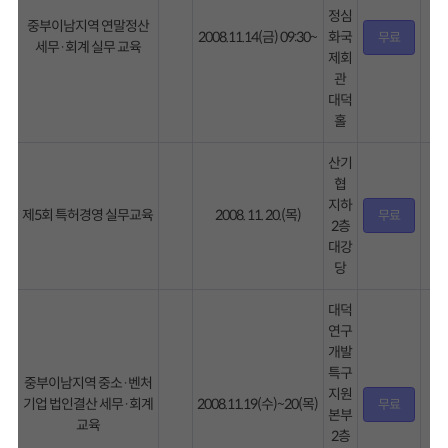
정심
중부이남지역 연말정산
2008.11.14(금) 09:30~
화국
무료
세무·회계 실무 교육
제회
관
대덕
홀
산기
협
지하
제5회 특허경영 실무교육
2008. 11. 20.(목)
무료
2층
대강
당
대덕
연구
개발
특구
중부이남지역 중소·벤처
지원
기업 법인결산 세무·회계
2008.11.19(수)~20(목)
무료
본부
교육
2층