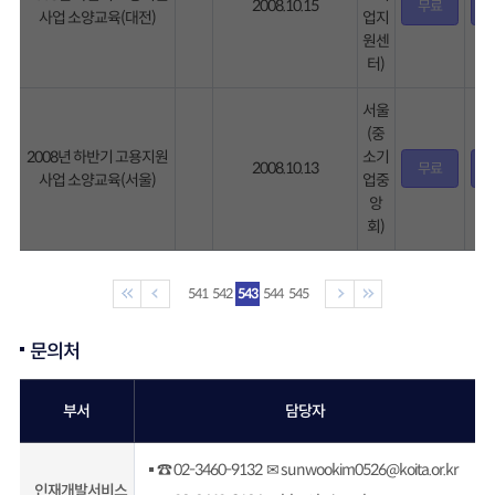
2008.10.15
무료
사업 소양교육(대전)
업지
원센
터)
서울
(중
2008년 하반기 고용지원
소기
2008.10.13
무료
사업 소양교육(서울)
업중
앙
회)
541
542
543
544
545
문의처
부서
담당자
☎ 02-3460-9132 ✉ sunwookim0526@koita.or.kr
인재개발서비스