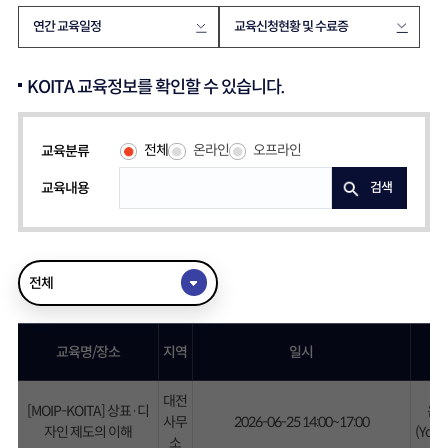
연간 교육일정
교육신청현황 및 수료증
KOITA 교육정보를 확인할 수 있습니다.
전체
온라인
오프라인
교육분류
교육내용
검색
전체
교육명/장소
지역
일시
장
대전
[MOIP-KOITA] 상표·디
온
사무
2026-06-25 14:00~17:00
자인 제도의 이해
(You
소