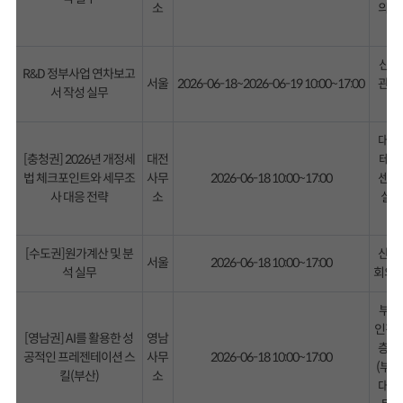
소
의실(
호
산기
R&D 정부사업 연차보고
서울
2026-06-18~2026-06-19 10:00~17:00
관 
서 작성 실무
대전
[충청권] 2026년 개정세
대전
테크
법 체크포인트와 세무조
사무
2026-06-18 10:00~17:00
센터
사 대응 전략
소
실2(
호
[수도권]원가계산 및 분
산기
서울
2026-06-18 10:00~17:00
석 실무
회의실
부산
인진흥
[영남권] AI를 활용한 성
영남
층 
공적인 프레젠테이션 스
사무
2026-06-18 10:00~17:00
(부산
킬(부산)
소
대구