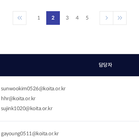
1
2
3
4
5
담당자
sunwookim0526@koita.or.kr
hr@koita.or.kr
ujink1020@koita.or.kr
gayoung0511@koita.or.kr