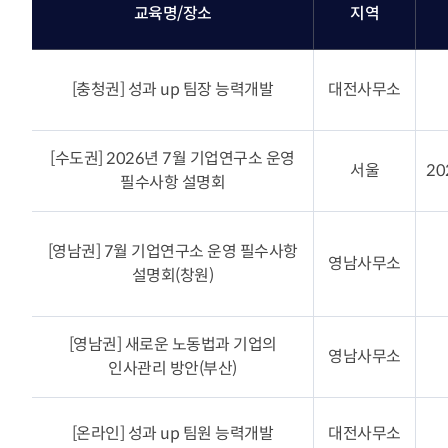
교육명/장소
지역
분석 서비스
장영실상 Honors Club
R&D 전문 플랫폼 서비스
최신기술동향
[충청권] 성과 up 팀장 능력개발
대전사무소
기술협력 매칭서비스
발간자료
기술과혁신
[수도권] 2026년 7월 기업연구소 운영
정부 및 지자체 R&D사업
서울
20
필수사항 설명회
공고
유관기관소식
뉴스레터 [알지요]
[영남권] 7월 기업연구소 운영 필수사항
영남사무소
설명회(창원)
[영남권] 새로운 노동법과 기업의
영남사무소
인사관리 방안(부산)
[온라인] 성과 up 팀원 능력개발
대전사무소