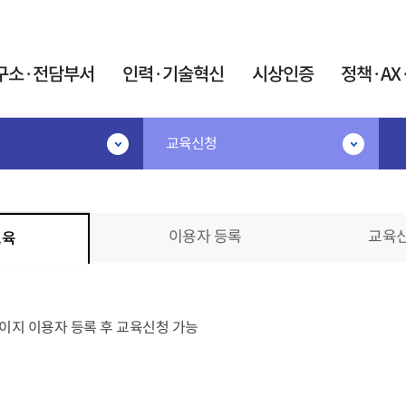
카피라이트로 가기
본문으로 가기
주메뉴로 가기
구소·전담부서
인력·기술혁신
시상인증
정책·AX
교육신청
·기술혁신
시상인증
정책·AX·탄소
공고
시상·지정제도
민간R&D협의체
IR52 장영실상
협의체 소개
지원
이용자 등록
교육
교육
대한민국 엔지니어상
협의체 운영
계인력중개센터
우수기업연구소 지정
연구요원제도
AX혁신지원
우수연구개발 혁신제품 지정
원제 활용 사업
AX협의체
술 박사후연구원 산학
이지 이용자 등록 후 교육신청 가능
미래정보자료실
트 사업
인증제도
트 석·박사 양성사업
탄소중립 K-Tec
신기술(NET)지정
어과학기술인
포럼
신제품(NEP)지정
이음지원