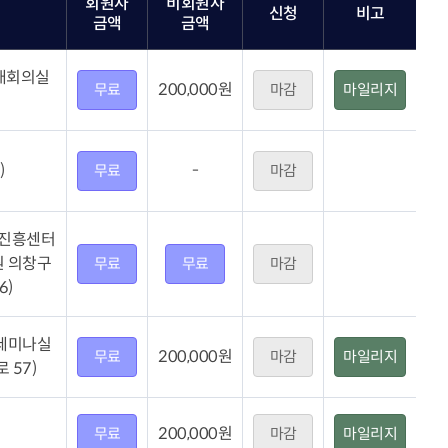
회원사
비회원사
신청
비고
금액
금액
대회의실
200,000원
무료
마감
마일리지
)
-
무료
마감
진흥센터
원 의창구
무료
무료
마감
6)
F세미나실
200,000원
무료
마감
마일리지
 57)
200,000원
무료
마감
마일리지