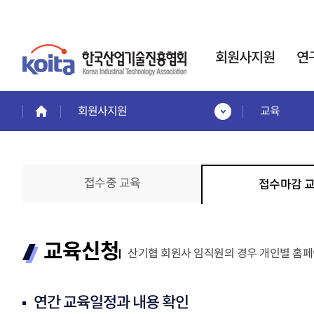
회원사지원
연
회원사지원
교육
회원사지원
연구소·전담부서
인력
회원혜택활용
사업
한국산업기술진흥협회는
회원사 서비스 안내
인력
기업부설연구소
접수중 교육
접수마감 
회원사보기
인정제도 운영을 통해,
이공
회원사 가입안내
기업의 연구개발
전문
제품홍보·기술협력관
활동
을 지원합니다.
계약정
회원협력기술융합클러스터
교육
교육신청
전략기
산기협 회원사 임직원의 경우 개인별 홈페
프로젝
교육안내
신규설립·변경신고·사
프로젝
교육일정 및 내용
후관리
시니
연간 교육일정과 내용 확인
교육신청
경력
바로가기