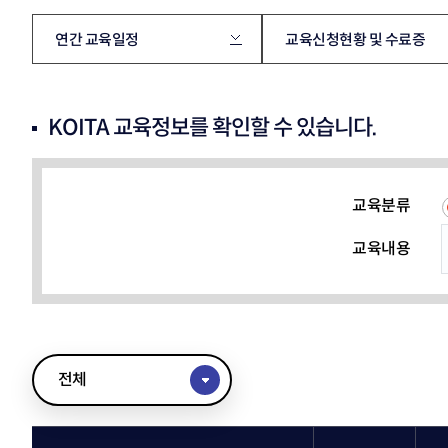
KOITA 교육공작소
고경력
세미나·포럼
연간 교육일정
교육신청현황 및 수료증
신진 
R&D 역량진단
신진·
세미나 포럼안내
바로가기
조찬세미나
기술
기술경영인 하계포럼
KOITA 교육정보를 확인할 수 있습니다.
기업공
지난행사
연구소 운영교육
운영
교류회
협력
바로가기
촉진
교육분류
교류회 설립운영 및 지원
K-H
CTO클럽
관련법령(26.2월 시행)
교육내용
전국연구소장협의회
기업부설연구소등의 연구개
신기술기업협의회
발 지원에 관한 법률
부울경기술경영인협의회
기업투자 매칭
충청기술경영인클럽
우수 기술기업 소개
호남기술경영인클럽
KOITA IR DEMODAY
전체
TI클럽
CEO 클럽
정보마당
대구경북기술경영인협의회
기업 맞춤형 특허 조사‧