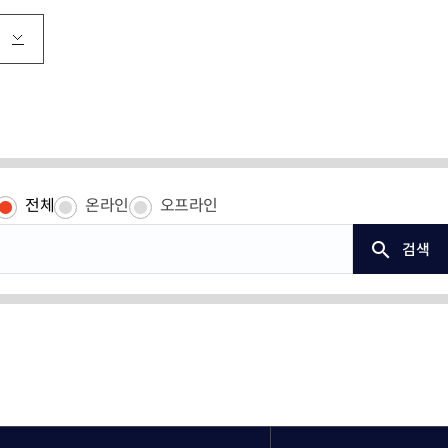
재난안전제품인증
포럼 소개 및 운영
 연구인력 채용지원
녹색인증
연구인력 채용지원
산업기술혁신 
고경력 부실관리 신고
의정상 소개 및 수상
혁신지원
R&D지원제도
감 원스톱 서비스
조세지원
사업
관세지원
‧융합 과학기술사업화
지원사업
전체
온라인
오프라인
R&D정책소통센
ERO 육성·지원사업
검색
산업기술혁신 20