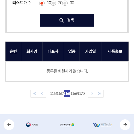
10
20
30
리스트 개수
검색
순번
회사명
대표자
업종
가입일
제품홍보
등록된 회원사가 없습니다.
1166
1167
1168
1169
1170