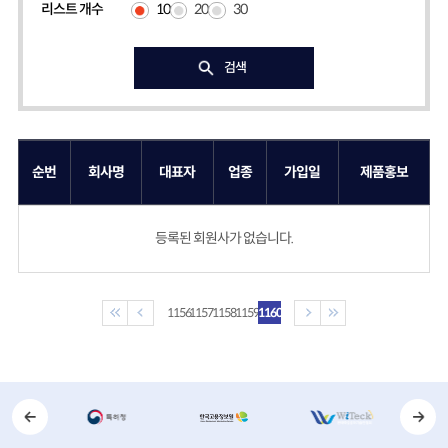
10
20
30
리스트 개수
검색
순번
회사명
대표자
업종
가입일
제품홍보
등록된 회원사가 없습니다.
1156
1157
1158
1159
1160