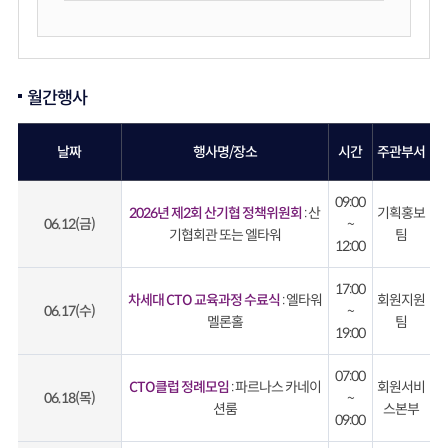
월간행사
날짜
행사명/장소
시간
주관부서
09:00
2026년 제2회 산기협 정책위원회
: 산
기획홍보
06.12(금)
~
기협회관 또는 엘타워
팀
12:00
17:00
차세대 CTO 교육과정 수료식
: 엘타워
회원지원
06.17(수)
~
멜론홀
팀
19:00
07:00
CTO클럽 정례모임
: 파르나스 카네이
회원서비
06.18(목)
~
션룸
스본부
09:00