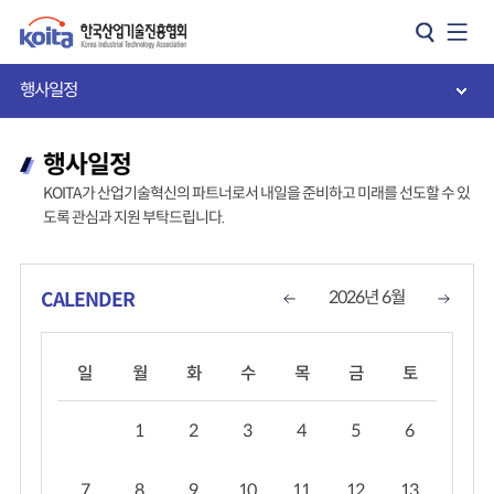
카피라이트로 가기
본문으로 가기
주메뉴로 가기
행사일정
행사일정
KOITA가 산업기술혁신의 파트너로서 내일을 준비하고 미래를 선도할 수 있
도록 관심과 지원 부탁드립니다.
2026년 6월
CALENDER
일
월
화
수
목
금
토
1
2
3
4
5
6
7
8
9
10
11
12
13