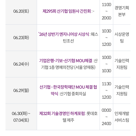
11:00
경영기획
06.20(토)
제295회 산기협 임원사 간친회
: -
~
본부
20:00
10:30
’26년 상반기 엔지니어상 시상식
: 웨스
시상운영
06.23(화)
~
틴조선
팀
12:00
10:00
기업은행-기보-산기협 MOU체결
: 산
기술인력
06.24(수)
~
기협 1층 명예의전당 (서울 양재동)
지원팀
10:30
11:30
산기협 - 한국장학재단 MOU 체결 협
기술인력
06.29(월)
~
약식
: 산기협 중회의실
지원팀
12:00
00:00
06.30(화) ~
제32회 기술경영인 하계포럼
: 롯데호
인재개발
~
07.04(토)
텔 제주
서비스팀
24:00