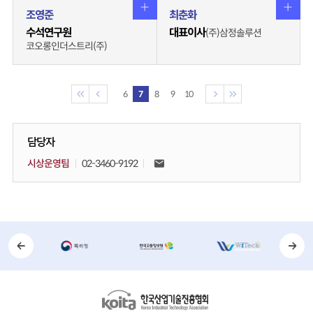
조영준
최춘화
수석연구원
대표이사
(주)삼정솔루션
코오롱인더스트리(주)
6
7
8
9
10
담당자
시상운영팀
02-3460-9192