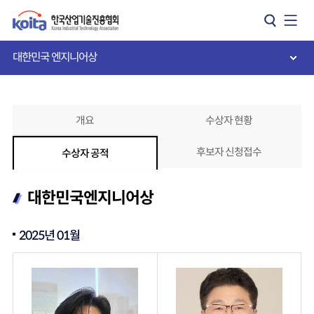
카피라이트로 가기
본문으로 가기
주메뉴로 가기
대한민국 엔지니어상
개요
수상자 현황
후보자 신청접수
수상자 공적
대한민국엔지니어상
2025년 01월