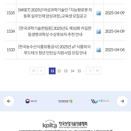
[WISET] 2025년 여성과학기술인 「지능형로봇 자
1535
2025-04-09
동화 실무인재 양성과정」교육생 모집공고
[한국과학기술한림원] 2025년도 제10회 카길한
1534
2025-04-09
림생명과학상 수상후보자 추천 안내
[한국농수산식품유통공사] 2025년 aT 식품외식·
1533
2025-04-04
푸드테크 청년 인턴십 지원사업 모집 안내
11
12
13
14
15