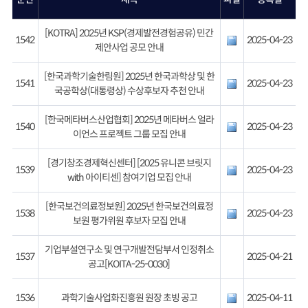
[KOTRA] 2025년 KSP(경제발전경험공유) 민간
1542
2025-04-23
제안사업 공모 안내
[한국과학기술한림원] 2025년 한국과학상 및 한
1541
2025-04-23
국공학상(대통령상) 수상후보자 추천 안내
[한국메타버스산업협회] 2025년 메타버스 얼라
1540
2025-04-23
이언스 프로젝트 그룹 모집 안내
[경기창조경제혁신센터] [2025 유니콘 브릿지
1539
2025-04-23
with 아이티센] 참여기업 모집 안내
[한국보건의료정보원] 2025년 한국보건의료정
1538
2025-04-23
보원 평가위원 후보자 모집 안내
기업부설연구소 및 연구개발전담부서 인정취소
1537
2025-04-21
공고[KOITA-25-0030]
1536
과학기술사업화진흥원 원장 초빙 공고
2025-04-11