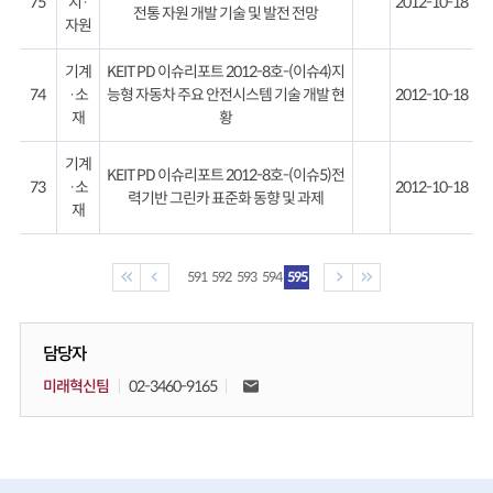
75
지·
2012-10-18
전통 자원 개발 기술 및 발전 전망
자원
기계
KEIT PD 이슈리포트 2012-8호-(이슈4)지
74
·소
능형 자동차 주요 안전시스템 기술 개발 현
2012-10-18
재
황
기계
KEIT PD 이슈리포트 2012-8호-(이슈5)전
73
·소
2012-10-18
력기반 그린카 표준화 동향 및 과제
재
591
592
593
594
595
담당자
미래혁신팀
02-3460-9165