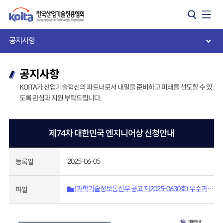
카피라이트로 가기
본문으로 가기
주메뉴로 가기
공지사항
공지사항
KOITA가 산업기술혁신의 파트너로서 내일을 준비하고 미래를 선도할 수 있
도록 관심과 지원 부탁드립니다.
제74차 대한민국 엔지니어상 신청안내
2025-06-05
등록일
(과학기술정보통신부 공고 제2025-0630호) 우수과학
파일
자포상사업 제74차 대한민국 엔지니어상 선정계획 공
고.pdf