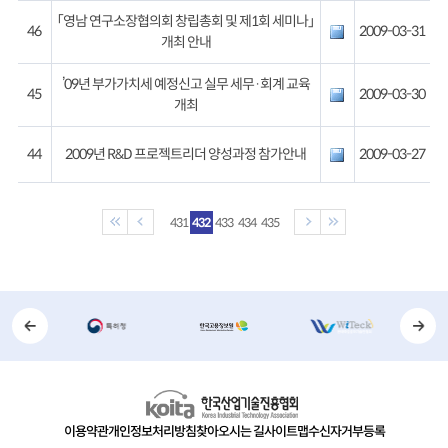
「영남 연구소장협의회 창립총회 및 제1회 세미나」
46
2009-03-31
개최 안내
’09년 부가가치세 예정신고 실무 세무·회계 교육
45
2009-03-30
개최
44
2009년 R&D 프로젝트리더 양성과정 참가안내
2009-03-27
431
432
433
434
435
이용약관
개인정보처리방침
찾아오시는 길
사이트맵
수신자거부등록