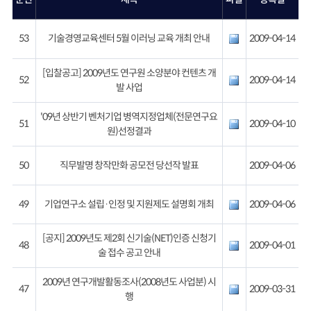
53
기술경영교육센터 5월 이러닝 교육 개최 안내
2009-04-14
[입찰공고] 2009년도 연구원 소양분야 컨텐츠 개
52
2009-04-14
발 사업
'09년 상반기 벤처기업 병역지정업체(전문연구요
51
2009-04-10
원)선정결과
50
직무발명 창작만화 공모전 당선작 발표
2009-04-06
49
기업연구소 설립·인정 및 지원제도 설명회 개최
2009-04-06
[공지] 2009년도 제2회 신기술(NET)인증 신청기
48
2009-04-01
술 접수 공고 안내
2009년 연구개발활동조사(2008년도 사업분) 시
47
2009-03-31
행