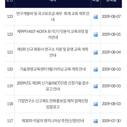
연구개발비 및 국고보조금 세무·회계 교육 개최 안
123
2009-08-07
내
제99차 KIST-KOITA 유기(기기)분석 교육과정 참
122
2009-08-05
가안내
제5회 신규 회원사 연구소 지원 및 운영 교육 개최
121
2009-08-04
안내
120
기술경영교육센터 9월 이러닝 교육 개최 안내
2009-08-03
2009년도 제3회 신기술(NET)인증 신청기술 접수
119
2009-08-03
공고 안내
기업연구소 신고제도 만화홍보집 제작 업체선정
118
2009-08-03
입찰공고
117
제30차 이달의 엔지니어상 추천(신청)안내
2009-07-30