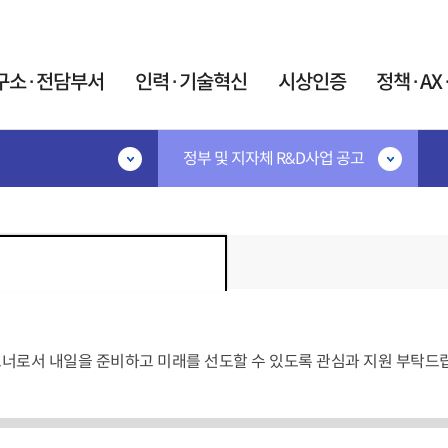
카피라이트로 가기
본문으로 가기
주메뉴로 가기
구소·전담부서
인력·기술혁신
시상인증
정책·AX
정부 및 지자체 R&D사업 공고
·기술혁신
시상인증
정책·AX·탄소
공고
시상·지정제도
민간R&D협의체
IR52 장영실상
협의체 소개
지원
대한민국 엔지니어상
협의체 운영
계인력중개센터
우수기업연구소 지정
연구요원제도
AX혁신지원
우수연구개발 혁신제품 지정
원제 활용 사업
AX협의체
술 박사후연구원 산학
트너로서 내일을 준비하고 미래를 선도할 수 있도록 관심과 지원 부탁드
미래정보자료실
트 사업
인증제도
트 석·박사 양성사업
탄소중립 K-Tec
신기술(NET)지정
어과학기술인
포럼
신제품(NEP)지정
이음지원