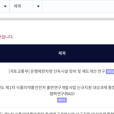
재난안전제품인증
포럼 소개 및 운영
 연구인력 채용지원
녹색인증
연구인력 채용지원
산업기술혁신 
고경력 부실관리 신고
의정상 소개 및 수상
혁신지원
R&D지원제도
감 원스톱 서비스
보입니다.
조세지원
사업
관세지원
‧융합 과학기술사업화
지원사업
제목
R&D정책소통센
ERO 육성·지원사업
산업기술혁신 20
[국토교통부] 운행제한차량 단속시설 정비 및 제도개선 연구
4년도 제1차 식품의약품안전처 출연연구개발사업 신규지원 대상과제 통
협력연구(R&D)