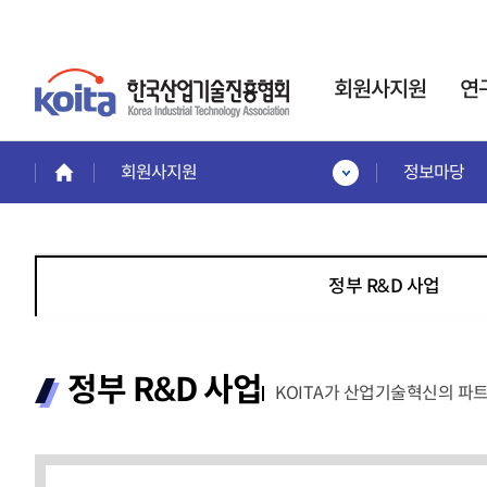
회원사지원
연
회원사지원
정보마당
회원사지원
연구소·전담부서
인력
회원혜택활용
사업
한국산업기술진흥협회는
회원사 서비스 안내
인력
기업부설연구소
정부 R&D 사업
회원사보기
인정제도 운영을 통해,
이공
회원사 가입안내
기업의 연구개발
전문
제품홍보·기술협력관
활동
을 지원합니다.
계약정
회원협력기술융합클러스터
교육
정부 R&D 사업
전략기
KOITA가 산업기술혁신의 파
프로젝
교육안내
신규설립·변경신고·사
프로젝
교육일정 및 내용
후관리
시니
교육신청
경력
바로가기