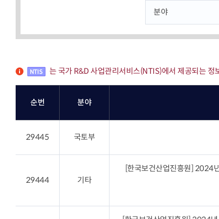
KOITA 교육공작소
고경력
세미나·포럼
신진 
R&D 역량진단
신진·
세미나 포럼안내
바로가기
조찬세미나
기술
기술경영인 하계포럼
기업공
는 국가 R&D 사업관리서비스(NTIS)에서 제공되는 정
지난행사
연구소 운영교육
운영
교류회
협력
바로가기
촉진
교류회 설립운영 및 지원
순번
분야
K-H
CTO클럽
관련법령(26.2월 시행)
전국연구소장협의회
기업부설연구소등의 연구개
29445
국토부
신기술기업협의회
발 지원에 관한 법률
부울경기술경영인협의회
기업투자 매칭
충청기술경영인클럽
[한국보건산업진흥원] 202
우수 기술기업 소개
호남기술경영인클럽
29444
기타
KOITA IR DEMODAY
TI클럽
CEO 클럽
정보마당
대구경북기술경영인협의회
기업 맞춤형 특허 조사‧