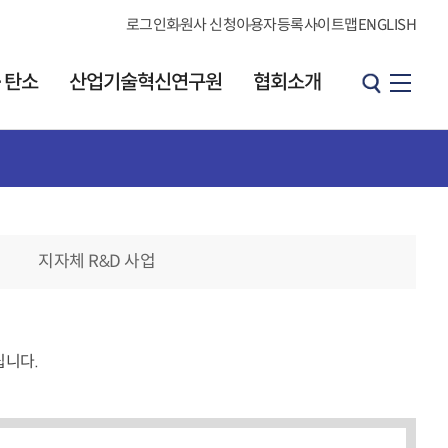
로그인
회원사 신청
이용자등록
사이트맵
ENGLISH
·탄소
산업기술혁신연구원
협회소개
산업기술혁신연구원
협회소개
원장 인사말
소개
인사말
연구원 소개
지자체 R&D 사업
연혁
발간 자료실
브로셔
CI소개
KOITA 오피니언
조직도·연락처
리더그룹
립니다.
직원검색
개요
찾아오시는길
h
오피니언 리더 소개
협회소식