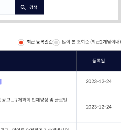
공지사항
검색
협회갤러리
의정상
행사일정
자
언론홍보
회의실 이용안내
주요행사 및 교육
최근 등록일순
많이 본 조회순 (최근2개월이내)
위원회
정책위원회
등록일
터
묻고답하기
30
질의응답(Q&A)
2023-12-24
부조리신고센터
합공고 _규제과학 인재양성 및 글로벌
2023-12-24