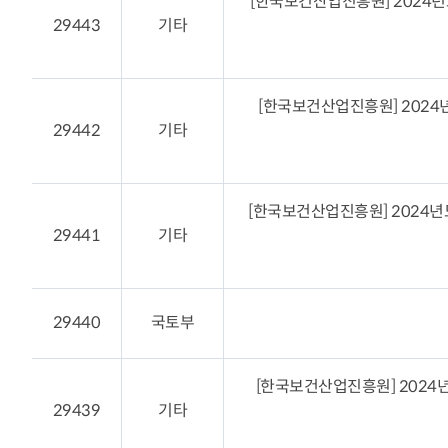
[한국보건산업진흥원] 2024
분석 서비스
29443
기타
장영실상 Honors Club
R&D 전문 플랫폼 서비스
최신기술동향
기술협력 매칭서비스
[한국보건산업진흥원] 202
발간자료
29442
기타
기술과혁신
정부 및 지자체 R&D사업
공고
유관기관소식
[한국보건산업진흥원] 2024
뉴스레터 [알지요]
29441
기타
29440
국토부
[한국보건산업진흥원] 202
29439
기타